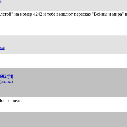
а
)
лстой" на номер 4242 и тебе вышлют пересказ "Войны и мира" 
лка
)
d682@lj
(
ссылка
)
Моська ведь.