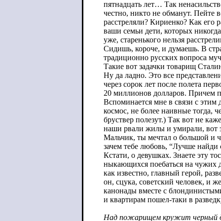
пятнадцать лет… Так ненасильстве
честно, никто не обманут. Пейте 
расстреляли? Кириенко? Как его ра
ваши семьи дети, которых никогда
уже, старенького нельзя расстрели
Сидишь, короче, и думаешь. В стр
традиционно русских вопроса муч
Такие вот задачки товарищ Сталин
Ну да ладно. Это все представлени
через сорок лет после полета пер
20 миллионов долларов. Причем пол
Вспоминается мне в связи с этим 
космос, не более наивные тогда, 
бруствер полезут.) Так вот не каж
наши рвали жилы и умирали, вот 
Мальчик, ты мечтал о большой и 
зачем тебе любовь, “Лучше найди с
Кстати, о девушках. Знаете эту 
ныкающихся поебаться на чужих д
как известно, главный герой, разв
он, сцука, советский человек, и ж
канонады вместе с блондинистыми 
и квартирам пошел-таки в разведк
Над пожарищем кружит черный 