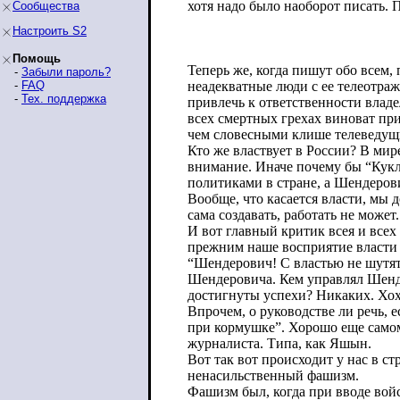
хотя надо было наоборот писать.
Сообщества
Настроить S2
Помощь
Теперь же, когда пишут обо всем, 
-
Забыли пароль?
-
FAQ
неадекватные люди с ее телеотраже
-
Тех. поддержка
привлечь к ответственности владе
всех смертных грехах виноват пр
чем словесными клише телеведущ
Кто же властвует в России? В мире
внимание. Иначе почему бы “Кукл
политиками в стране, а Шендерович
Вообще, что касается власти, мы 
сама создавать, работать не может
И вот главный критик всея и всех
прежним наше восприятие власти –
“Шендерович! С властью не шутят!
Шендеровича. Кем управлял Шенд
достигнуты успехи? Никаких. Хохм
Впрочем, о руководстве ли речь, 
при кормушке”. Хорошо еще самом
журналиста. Типа, как Яшын.
Вот так вот происходит у нас в ст
ненасильственный фашизм.
Фашизм был, когда при вводе вой