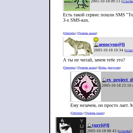
2005-10-18 09:13
(
ссылк
Есть такой сервис пошли SMS "То
3-х SMS-ках.
(
Ответить
) (
Уровень выше
)
aenocyon@lj
2005-10-18 10:34
(
ссы
А ты не читай, зачем тебе это?
(
Ответить
) (
Уровень выше
) (
Ветвь дискуссии
)
ex_project_
2005-10-18 23:10
Ему незачем, он просто лает. 
(
Ответить
) (
Уровень выше
)
yurri@lj
2005-10-18 08:43
(
ссылка
)