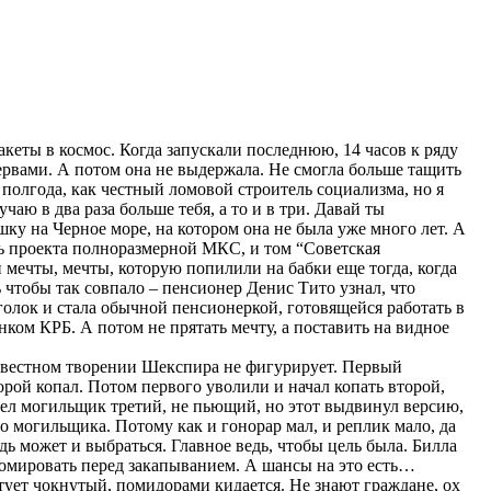
ракеты в космос. Когда запускали последнюю, 14 часов к ряду
нервами. А потом она не выдержала. Не смогла больше тащить
е полгода, как честный ломовой строитель социализма, но я
аю в два раза больше тебя, а то и в три. Давай ты
ку на Черное море, на котором она не была уже много лет. А
ль проекта полноразмерной МКС, и том “Советская
мечты, мечты, которую попилили на бабки еще тогда, когда
 чтобы так совпало – пенсионер Денис Тито узнал, что
уголок и стала обычной пенсионеркой, готовящейся работать в
ком КРБ. А потом не прятать мечту, а поставить на видное
 известном творении Шекспира не фигурирует. Первый
орой копал. Потом первого уволили и начал копать второй,
шел могильщик третий, не пьющий, но этот выдвинул версию,
его могильщика. Потому как и гонорар мал, и реплик мало, да
едь может и выбраться. Главное ведь, чтобы цель была. Билла
томировать перед закапыванием. А шансы на это есть…
ютует чокнутый, помидорами кидается. Не знают граждане, ох