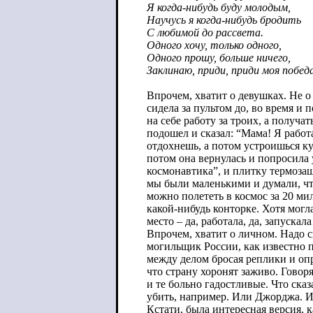
Я когда-нибудь буду молодым,
Научусь я когда-нибудь бродить
С любимой до рассвета.
Одного хочу, только одного,
Одного прошу, больше ничего,
Заклинаю, приди, приди моя побед
Впрочем, хватит о девушках. Не о 
сидела за пультом до, во время и
на себе работу за троих, а получ
подошел и сказал: “Мама! Я работ
отдохнешь, а потом устроишься ку
потом она вернулась и попросила 
космонавтика”, и плитку термоза
мы были маленькими и думали, что
можно полететь в космос за 20 ми
какой-нибудь конторке. Хотя могл
место – да, работала, да, запускал
Впрочем, хватит о личном. Надо 
могильщик России, как известно п
между делом бросая реплики и оп
что страну хоронят заживо. Говоря
и те больно гадостливые. Что сказ
убить, например. Или Джорджа. И
Кстати, была интересная версия, 