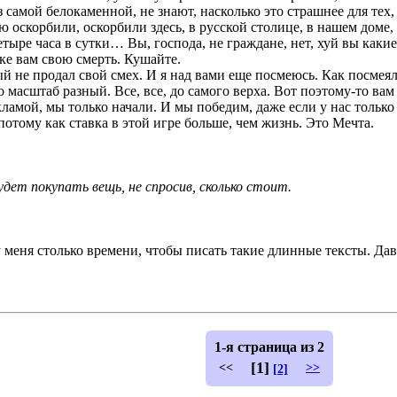
 из самой белокаменной, не знают, насколько это страшнее для те
оскорбили, оскорбили здесь, в русской столице, в нашем доме, 
тыре часа в сутки… Вы, господа, не граждане, нет, хуй вы какие
ке вам свою смерть. Кушайте.
торый не продал свой смех. И я над вами еще посмеюсь. Как посме
масштаб разный. Все, все, до самого верха. Вот поэтому-то вам 
кламой, мы только начали. И мы победим, даже если у нас только
отому как ставка в этой игре больше, чем жизнь. Это Мечта.
удет покупать вещь, не спросив, сколько стоит.
 меня столько времени, чтобы писать такие длинные тексты. Дав
1-я страница из 2
[1]
<<
>>
[2]