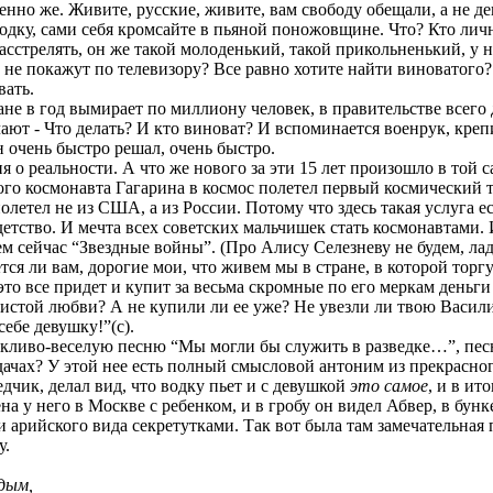
нно же. Живите, русские, живите, вам свободу обещали, а не де
водку, сами себя кромсайте в пьяной поножовщине. Что? Кто личн
сстрелять, он же такой молоденький, такой прикольненький, у не
 не покажут по телевизору? Все равно хотите найти виноватого
вать.
ане в год вымирает по миллиону человек, в правительстве всего
ают - Что делать? И кто виноват? И вспоминается военрук, кр
 очень быстро решал, очень быстро.
я о реальности. А что же нового за эти 15 лет произошло в той 
вого космонавта Гагарина в космос полетел первый космический 
етел не из США, а из России. Потому что здесь такая услуга ест
детство. И мечта всех советских мальчишек стать космонавтами.
чем сейчас “Звездные войны”. (Про Алису Селезневу не будем, ла
ется ли вам, дорогие мои, что живем мы в стране, в которой тор
это все придет и купит за весьма скромные по его меркам день
чистой любви? А не купили ли ее уже? Не увезли ли твою Васил
ебе девушку!”(с).
тоскливо-веселую песню “Мы могли бы служить в разведке…”, пе
ачах? У этой нее есть полный смысловой антоним из прекрасног
едчик, делал вид, что водку пьет и с девушкой
это самое
, и в ит
ена у него в Москве с ребенком, и в гробу он видел Абвер, в бу
арийского вида секретутками. Так вот была там замечательная п
у.
дым,