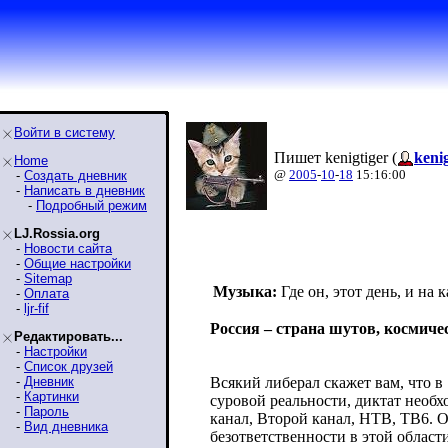
Войти в систему
Пишет kenigtiger (
kenig
Home
@
2005
-
10
-
18
15:16:00
-
Создать дневник
-
Написать в дневник
-
Подробный режим
LJ.Rossia.org
-
Новости сайта
-
Общие настройки
-
Sitemap
Музыка:
Где он, этот день, и на 
-
Оплата
-
ljr-fif
Россия – страна шутов, космиче
Редактировать...
-
Настройки
-
Список друзей
-
Дневник
Всякий либерал скажет вам, что в
-
Картинки
суровой реальности, диктат необх
-
Пароль
канал, Второй канал, НТВ, ТВ6. Од
-
Вид дневника
безответственности в этой област