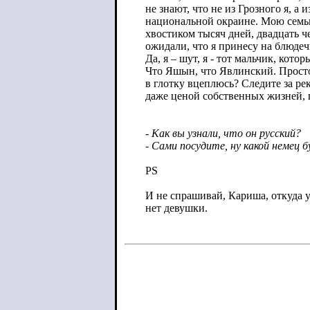
не знают, что не из Грозного я, а
национальной окраине. Мою семью 
хвостиком тысяч дней, двадцать че
ожидали, что я принесу на блюдеч
Да, я – шут, я - тот мальчик, ко
Что Яшын, что Явлинский. Просто 
в глотку вцеплюсь? Следите за ре
даже ценой собственных жизней, п
- Как вы узнали, что он русский?
- Сами посудите, ну какой немец б
PS
И не спрашивай, Кариша, откуда у
нет девушки.