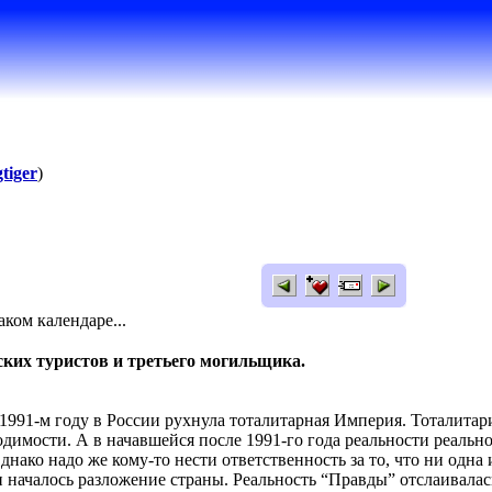
tiger
)
каком календаре...
ских туристов и третьего могильщика.
 1991-м году в России рухнула тоталитарная Империя. Тоталитари
одимости. А в начавшейся после 1991-го года реальности реально
нако надо же кому-то нести ответственность за то, что ни одна 
и началось разложение страны. Реальность “Правды” отслаивалась