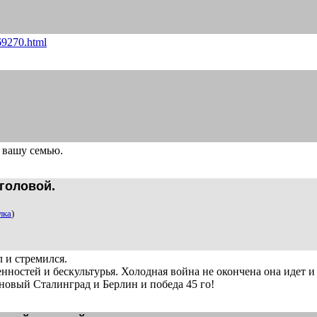
69270.html
 вашу семью.
головой.
лка
)
л и стремился.
нностей и бескультурья. Холодная война не окончена она идет и
и новый Сталинград и Берлин и победа 45 го!