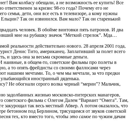
нег! Вам колбасу обещали, а не возможность ее купить! Все
о ответственен за кризис 98-го года? Почему его не
го семья, дети, они все есть в телевизоре, а кому нужны
? Ельцин? Так он извинился. Вам мало? Так он старенький
 двадцать человек. В обойме винтовки пять патронов. И два
епивший мне на рубашку значок “Меткий стрелок”. Мда…
самой реальности действительно нового. 28 апреля 2001 года,
турист Денис Тито, американец. Заплативший за полет всего
ь, и здесь она за весьма скромные деньги.
 И наивные, в общем-то, советские фильмы про полеты в
дно, а то опять фрейдисты со своими фаллосами через
гуют нашими мечтами. То, о чем мы мечтали, за что предки
ги улыбающийся иностранный дяденька.
ису? Не обогнали серого волка черный “мерин”? Мальчик,
сню задолбанных жизнью московско-питерских манагеров,
о советского фильма с Олегом Далем “Вариант “Омега”. Там,
оге закурощал так весь местный Абвер. А потом оказалось, что
нкере бетонном под Берлином, трясущимся от звуков советской
есня тех, кто вместо того, чтобы
это самое
по чужим дачам