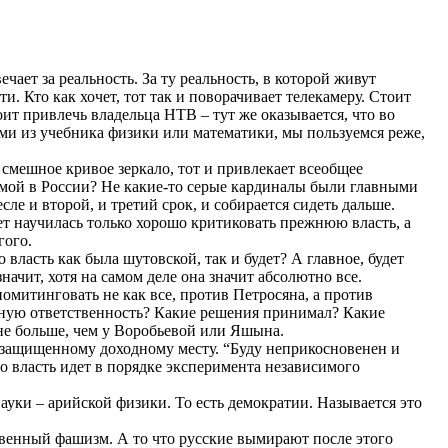
ечает за реальность. За ту реальность, в которой живут
и. Кто как хочет, тот так и поворачивает телекамеру. Стоит
оит привлечь владельца НТВ – тут же оказывается, что во
ми из учебника физики или математики, мы пользуемся реже,
е смешное кривое зеркало, тот и привлекает всеобщее
мой в России? Не какие-то серые кардиналы были главными
сле и второй, и третий срок, и собирается сидеть дальше.
лет научилась только хорошо критиковать прежнюю власть, а
гого.
власть как была шутовской, так и будет? А главное, будет
ачит, хотя на самом деле она значит абсолютно все.
омитинговать не как все, против Петросяна, а против
ную ответственность? Какие решения принимал? Какие
 не больше, чем у Воробьевой или Яшына.
шо защищенному доходному месту. “Буду неприкосновенен и
 власть идет в порядке эксперимента независимого
 науки – арийской физики. То есть демократии. Называется это
твенный фашизм. А то что русские вымирают после этого