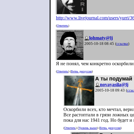
http://www.livejournal.com/users/yurri/3
(
Ответить
)
lohmaty@lj
2005-10-18 08:45
(
ссылка
)
Я не понял, чем конкретно оскорбили
(
Ответить
) (
Ветвь дискуссии
)
А ты подумай 
novayasila@lj
2005-10-18 09:43
(
ссы
Оскорбили всех, кто мечтал, вери
Все растоптали в грязи ложных це
пока для нас 1941 год. Но будет 
(
Ответить
) (
Уровень выше
) (
Ветвь дискуссии
)