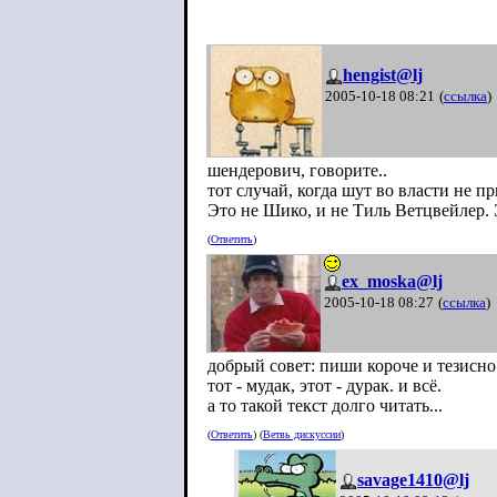
hengist@lj
2005-10-18 08:21
(
ссылка
)
шендерович, говорите..
тот случай, когда шут во власти не п
Это не Шико, и не Тиль Ветцвейлер. 
(
Ответить
)
ex_moska@lj
2005-10-18 08:27
(
ссылка
)
добрый совет: пиши короче и тезисно
тот - мудак, этот - дурак. и всё.
а то такой текст долго читать...
(
Ответить
) (
Ветвь дискуссии
)
savage1410@lj