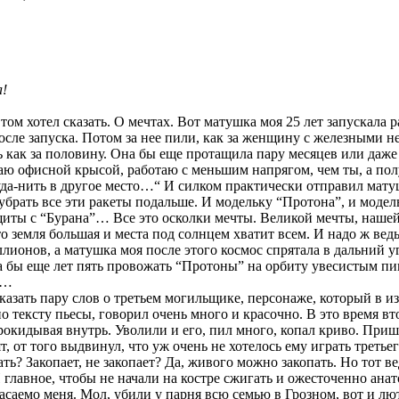
а!
том хотел сказать. О мечтах. Вот матушка моя 25 лет запускала 
 после запуска. Потом за нее пили, как за женщину с железными 
ать как за половину. Она бы еще протащила пару месяцев или даж
аю офисной крысой, работаю с меньшим напрягом, чем ты, а получ
да-нить в другое место…“ И силком практически отправил матуш
убрать все эти ракеты подальше. И модельку “Протона”, и моде
щиты с “Бурана”… Все это осколки мечты. Великой мечты, нашей 
 земля большая и места под солнцем хватит всем. И надо ж ведь
ллионов, а матушка моя после этого космос спрятала в дальний 
а бы еще лет пять провожать “Протоны” на орбиту увесистым пин
а…
сказать пару слов о третьем могильщике, персонаже, который в
о тексту пьесы, говорил очень много и красочно. В это время вт
рокидывая внутрь. Уволили и его, пил много, копал криво. При
т, от того выдвинул, что уж очень не хотелось ему играть треть
ать? Закопает, не закопает? Да, живого можно закопать. Но тот в
 главное, чтобы не начали на костре сжигать и ожесточенно ана
касаемо меня. Мол, убили у парня всю семью в Грозном, вот и л