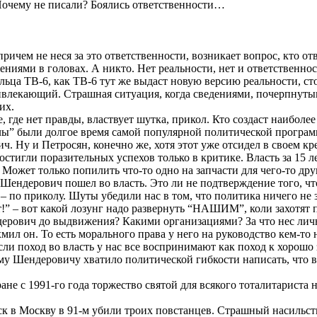
 Почему не писали? Боялись ответственности…
причем не неся за это ответственности, возникает вопрос, кто отв
ниями в головах. А никто. Нет реальности, нет и ответственност
льца ТВ-6, как ТВ-6 тут же выдаст новую версию реальности, ст
ивлекающий. Страшная ситуация, когда сведениями, почерпнуты
их.
, где нет правды, властвует шутка, прикол. Кто создаст наиболе
ы” были долгое время самой популярной политической програм
. Ну и Петросян, конечно же, хотя этот уже отсидел в своем кре
достигли поразительных успехов только в критике. Власть за 15 
. Может только попилить что-то одно на запчасти для чего-то дру
 Шендерович пошел во власть. Это ли не подтверждение того, что 
 по приколу. Шуты убедили нас в том, что политика ничего не зн
” – вот какой лозунг надо развернуть “НАШИМ”, коли захотят п
ерович до выдвижения? Какими организациями? За что нес лич
ил он. То есть морального права у него на руководство кем-то
если поход во власть у нас все воспринимают как поход к хоро
у Шендеровичу хватило политической гибкости написать, что во
ране с 1991-го года торжество святой для всякого тоталитариста
ск в Москву в 91-м убили троих повстанцев. Страшный насильс