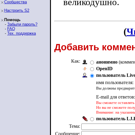
великодушно.
Сообщества
Настроить S2
Помощь
-
Забыли пароль?
(
Ч
-
FAQ
-
Тех. поддержка
Добавить коммен
Как:
анонимно
(коммен
OpenID
пользователь Liv
имя пользователя:
Вы должны предварите
E-mail для ответов
Вы сможете оставлять 
Но вы не сможете пол
Внимание: на указанн
пользователь LJ.R
Тема:
Сообщение: