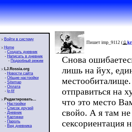
Войти в систему
Пишет imp_9112 (
k
Home
-
Создать дневник
-
Написать в дневник
Снова ошибаетесь
-
Подробный режим
лишь на йух, еди
LJ.Rossia.org
-
Новости сайта
-
Общие настройки
местообиталище.
-
Sitemap
-
Оплата
отправиться на ху
-
ljr-fif
Редактировать...
что это место Ва
-
Настройки
-
Список друзей
свойо. А я там не
-
Дневник
-
Картинки
сексориентация н
-
Пароль
-
Вид дневника