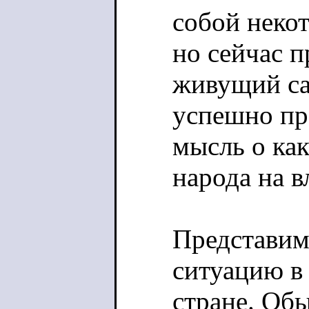
собой неко
но сейчас п
живущий са
успешно п
мысль о ка
народа на в
Представим
ситуацию в
стране. Об