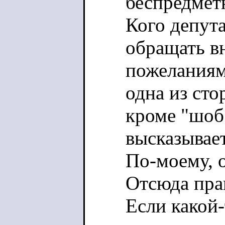
беспредмет
Кого депута
обращать в
пожеланиями
одна из ст
кроме "шоб 
высказывае
По-моему, о
Отсюда пра
Если какой-