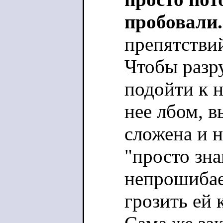
пробовали.
препятствий
Чтобы разр
подойти к н
нее лбом, в
сложена и н
"просто зна
непрошибае
грозить ей 