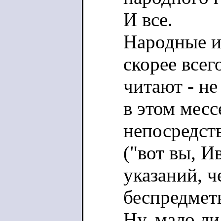
И все.
Народные и
скорее всег
читают - не
в этом мес
непосредст
("вот вы, И
указаний, ч
беспредмет
Ну, мало ли