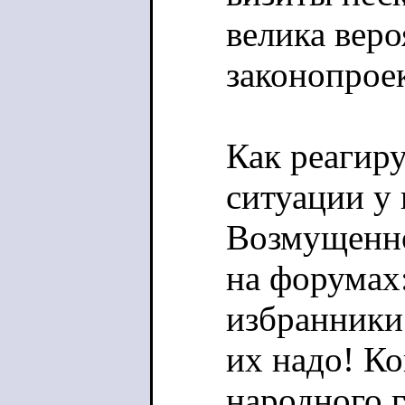
велика вер
законопроек
Как реагир
ситуации у 
Возмущенн
на форумах
избранники
их надо! Ко
народного гне