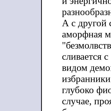
и энергичн
разнообраз
А с другой 
аморфная м
"безмолвств
сливается с
видом демо
избранники"
глубоко фи
случае, про