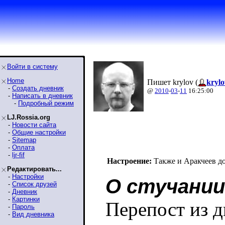
Войти в систему
Home
Пишет krylov (
krylo
-
Создать дневник
@
2010
-
03
-
11
16:25:00
-
Написать в дневник
-
Подробный режим
LJ.Rossia.org
-
Новости сайта
-
Общие настройки
-
Sitemap
-
Оплата
-
ljr-fif
Настроение:
Также и Аракчеев д
Редактировать...
-
Настройки
О стучании
-
Список друзей
-
Дневник
-
Картинки
Перепост из 
-
Пароль
-
Вид дневника