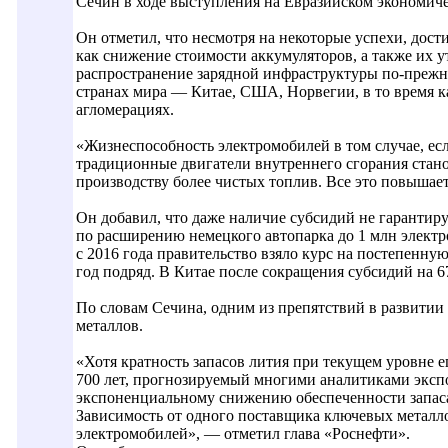
Сечин в ходе выступления на Евразийском экономиче
Он отметил, что несмотря на некоторые успехи, дос
как снижение стоимости аккумуляторов, а также их 
распространение зарядной инфраструктуры по-прежне
странах мира — Китае, США, Норвегии, в то время 
агломерациях.
«Жизнеспособность электромобилей в том случае, есл
традиционные двигатели внутреннего сгорания стано
производству более чистых топлив. Все это повышает
Он добавил, что даже наличие субсидий не гарантиру
по расширению немецкого автопарка до 1 млн электро
с 2016 года правительство взяло курс на постепенну
год подряд. В Китае после сокращения субсидий на 6
По словам Сечина, одним из препятствий в развитии
металлов.
«Хотя кратность запасов лития при текущем уровне е
700 лет, прогнозируемый многими аналитиками эксп
экспоненциальному снижению обеспеченности запасам
Зависимость от одного поставщика ключевых металло
электромобилей», — отметил глава «Роснефти».