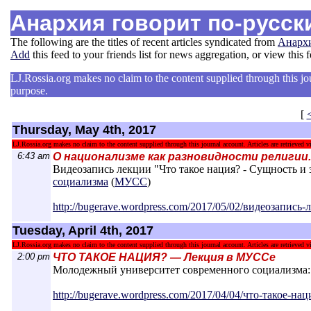
Анархия говорит по-русск
The following are the titles of recent articles syndicated from
Анархи
Add
this feed to your friends list for news aggregation, or view this 
LJ.Rossia.org makes no claim to the content supplied through this jour
purpose.
[
Thursday, May 4th, 2017
LJ.Rossia.org makes no claim to the content supplied through this journal account. Articles are retrieved vi
6:43 am
О национализме как разновидности религии.
Видеозапись лекции "Что такое нация? - Сущность и
социализма
(
МУСС
)
http://bugerave.wordpress.com/2017/05/02/
видеозапись-л
Tuesday, April 4th, 2017
LJ.Rossia.org makes no claim to the content supplied through this journal account. Articles are retrieved vi
2:00 pm
ЧТО ТАКОЕ НАЦИЯ? — Лекция в МУССе
Молодежный университет современного социализма:
http://bugerave.wordpress.com/2017/04/04/
что-такое-нац