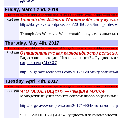
дека
б/
Friday, March 2nd, 2018
LJ.Rossia.org makes no claim to the content supplied through this journal account. Articles are retrieved vi
7:24 am
Triumph des Willens и Wunderwaffe: шоу куз
https://bugerave.wordpress.com/2018/03/0
2/triumph-des-w
Triumph des Willens и Wunderwaffe: шоу кузькиных м
Thursday, May 4th, 2017
LJ.Rossia.org makes no claim to the content supplied through this journal account. Articles are retrieved vi
6:43 am
О национализме как разновидности религии.
Видеозапись лекции "Что такое нация? - Сущность и
социализма
(
МУСС
)
http://bugerave.wordpress.com/2017/05/02/
видеозапись-л
Tuesday, April 4th, 2017
LJ.Rossia.org makes no claim to the content supplied through this journal account. Articles are retrieved vi
2:00 pm
ЧТО ТАКОЕ НАЦИЯ? — Лекция в МУССе
Молодежный университет современного социализма:
http://bugerave.wordpress.com/2017/04/04/
что-такое-нац
ЧТО ТАКОЕ НАЦИЯ? - Сущность и закономерности 