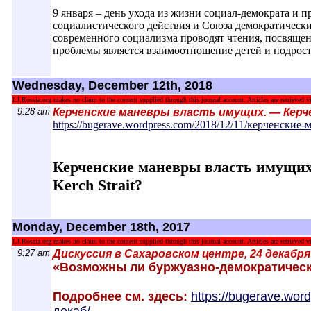
9 января – день ухода из жизни социал-демократа и
социалистического действия и Союза демократическ
современного социализма проводят чтения, посвяще
проблемы является взаимоотношение детей и подрос
Wednesday, December 12th, 2018
LJ.Rossia.org makes no claim to the content supplied through this journal account. Articles are retrieved vi
9:28 am
Керченские маневры власть имущих. — Керч
https://bugerave.wordpress.com/2018/12/1
1/керченские-
Керченские маневры власть имущих. -
Kerch Strait?
Monday, December 18th, 2017
LJ.Rossia.org makes no claim to the content supplied through this journal account. Articles are retrieved vi
9:27 am
Дискуссия в Сахаровском центре, 24 декабря
«Возможны ли буржуазно-демократичес
Подробнее см. здесь:
https://bugerave.wor