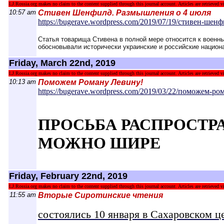
LJ.Rossia.org makes no claim to the content supplied through this journal account. Articles are retrieved vi
10:57 am
Стивен Шенфилд. Размышления о 4 июля
https://bugerave.wordpress.com/2019/07/1
9/стивен-шенф
Статья товарища Стивена в полной мере относится к военны
обосновывали исторически украинские и российские национ
Friday, March 22nd, 2019
LJ.Rossia.org makes no claim to the content supplied through this journal account. Articles are retrieved vi
10:13 am
Поможем Роману Левину!
https://bugerave.wordpress.com/2019/03/2
2/поможем-ром
ПРОСЬБА РАСПРОСТР
МОЖНО ШИРЕ
Friday, February 22nd, 2019
LJ.Rossia.org makes no claim to the content supplied through this journal account. Articles are retrieved vi
11:55 am
Вторые Сиротинские чтения
состоялись 10 января в Сахаровском ц