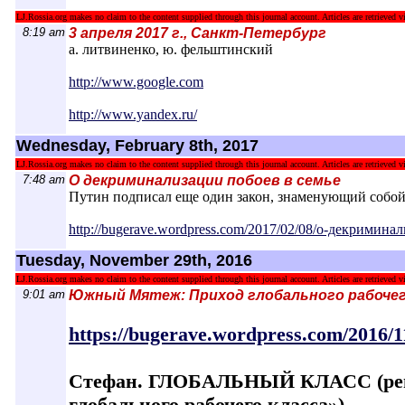
LJ.Rossia.org makes no claim to the content supplied through this journal account. Articles are retrieved vi
8:19 am
3 апреля 2017 г., Санкт-Петербург
а. литвиненко, ю. фельштинский
http://www.google.com
http://www.yandex.ru/
Wednesday, February 8th, 2017
LJ.Rossia.org makes no claim to the content supplied through this journal account. Articles are retrieved vi
7:48 am
О декриминализации побоев в семье
Путин подписал еще один закон, знаменующий собой
http://bugerave.wordpress.com/2017/02/08/
о-декриминал
Tuesday, November 29th, 2016
LJ.Rossia.org makes no claim to the content supplied through this journal account. Articles are retrieved vi
9:01 am
Южный Мятеж: Приход глобального рабочег
https://bugerave.wordpress.com/2016/1
Стефан. ГЛОБАЛЬНЫЙ КЛАСС (реце
глобального рабочего класса»)