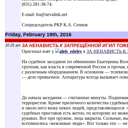
(831) 281-38-74.
E-mail: fra@nеvalink.net
Сопредседатель РКР К.А. Сенков
Friday, February 19th, 2016
LJ.Rossia.org makes no claim to the content supplied through this journal account. Articles are retrieved vi
10:25 am
ЗА НЕНАВИСТЬ К ЗАПРЕЩЁННОЙ ИГИЛ ТОЖЕ
Оригинал взят у
gleb_edelev
в
ЗА НЕНАВИСТЬ К
На судебное заседание по обвинению Екатерины Во
группам, как власть в современной России и прочая, 
с различным оборудованием. В основном — телевизио
— дело привычное. Аппаратура всегда вызывает пов
До начала заседания — считанные минуты. Поднимаюс
террористов. Кроме приличного количества судебных 
и около него вижу неких людей, представляющихся: «
судебных приставов есть жетон, по которому их мож
рукавах. Все при оружии, лица закрыты. Сильные, в
вспомнились «вежливые люди». Вот только эти — не