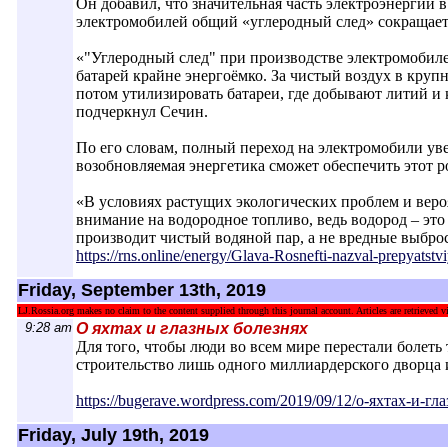
Он добавил, что значительная часть электроэнергии 
электромобилей общий «углеродный след» сокращает
«"Углеродный след" при производстве электромобиле
батарей крайне энергоёмко. За чистый воздух в крупн
потом утилизировать батареи, где добывают литий и 
подчеркнул Сечин.
По его словам, полный переход на электромобили ув
возобновляемая энергетика сможет обеспечить этот р
«В условиях растущих экологических проблем и вероя
внимание на водородное топливо, ведь водород – эт
производит чистый водяной пар, а не вредные выбро
https://rns.online/energy/Glava-Rosnefti-n
azval-prepyatstv
Friday, September 13th, 2019
LJ.Rossia.org makes no claim to the content supplied through this journal account. Articles are retrieved vi
9:28 am
О яхтах и глазных болезнях
Для того, чтобы люди во всем мире перестали болеть 
строительство лишь одного миллиардерского дворца 
https://bugerave.wordpress.com/2019/09/1
2/о-яхтах-и-гл
Friday, July 19th, 2019