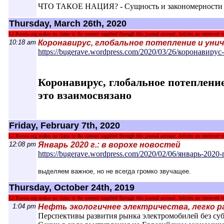
ЧТО ТАКОЕ НАЦИЯ? - Сущность и закономерности 
Thursday, March 26th, 2020
LJ.Rossia.org makes no claim to the content supplied through this journal account. Articles are retrieved vi
10:18 am
Коронавирус, глобальное потепление и уни
https://bugerave.wordpress.com/2020/03/2
6/коронавирус
Коронавирус, глобальное потеплени
это взаимосвязано
Friday, February 7th, 2020
LJ.Rossia.org makes no claim to the content supplied through this journal account. Articles are retrieved vi
12:08 pm
Январь 2020 г.: в ворохе новостей
https://bugerave.wordpress.com/2020/02/0
6/январь-2020-
выделяем важное, но не всегда громко звучащее.
Thursday, October 24th, 2019
LJ.Rossia.org makes no claim to the content supplied through this journal account. Articles are retrieved vi
1:04 pm
Нефть экологичнее электричества, легко р
Перспективы развития рынка электромобилей без суб