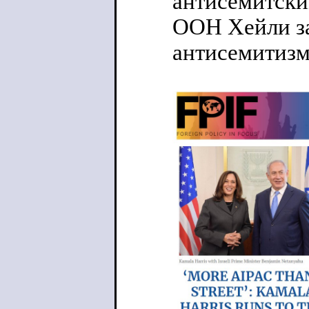
антисемитски
ООН Хейли за
антисемитизм