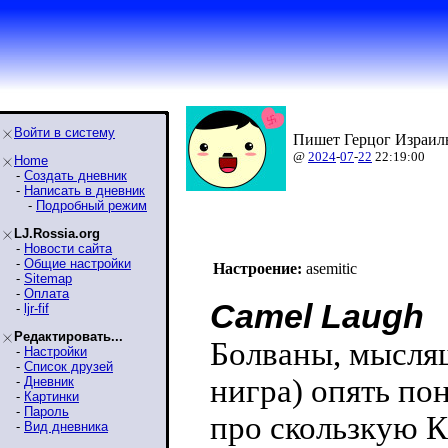
Войти в систему
Пишет Герцог Израиль
@
2024
-
07
-
22
22:19:00
Home
-
Создать дневник
-
Написать в дневник
-
Подробный режим
LJ.Rossia.org
-
Новости сайта
-
Общие настройки
Настроение:
asemitic
-
Sitemap
-
Оплата
Camel Laugh
-
ljr-fif
Редактировать...
Болваны, мыслящ
-
Настройки
-
Список друзей
нигра) опять по
-
Дневник
-
Картинки
-
Пароль
про скользкую К
-
Вид дневника