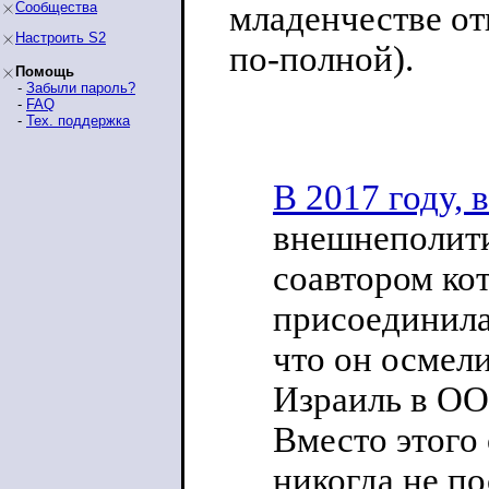
Сообщества
младенчестве от
Настроить S2
по-полной).
Помощь
-
Забыли пароль?
-
FAQ
-
Тех. поддержка
В 2017 году, 
внешнеполити
соавтором ко
присоединила
что он осмел
Израиль в ОО
Вместо этого
никогда не по