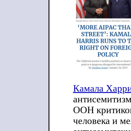
Камала Харри
антисемитизм
ООН критиков
человека и м