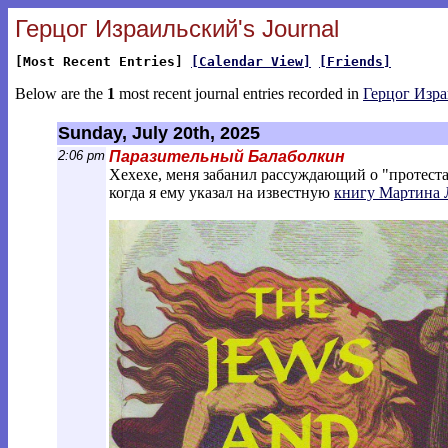
Герцог Израильский's Journal
[Most Recent Entries]
[Calendar View]
[Friends]
Below are the
1
most recent journal entries recorded in
Герцог Изр
Sunday, July 20th, 2025
2:06 pm
Паразительный Балаболкин
Хехехе, меня забанил рассуждающий о "протест
когда я ему указал на известную
книгу Мартина 