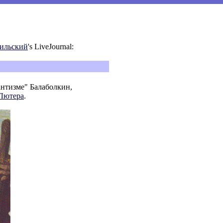
аильский
's LiveJournal:
антизме" Балаболкин,
Лютера
.