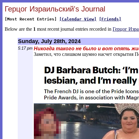
Герцог Израильский's Journal
[Most Recent Entries]
[Calendar View]
[Friends]
Below are the
1
most recent journal entries recorded in
Герцог Изр
Sunday, July 28th, 2024
5:17 pm
Никогда такого не было и вот опять жи
Заметил, что слишком шумно насчет открытия Пед