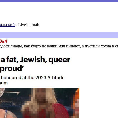
аильский
's LiveJournal:
ды!
офилиады, как будто не качки мяч пинают, а пустили хохла в ев