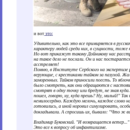
и вот
это:
Удивительно, как это все примиряется в русско
характеру людей среди них, в сущности, тоже 
Но вот прикажут такому Дойникову нас расстре
на такое дело не послали. Он и нас постараетс
асстреляет!
Помню, в Институте Сербского на экспертизе р
верующие, с крестиками тайком за пазухой. Жал
заморенных. Тайком приносили поесть. То ябло
было смотреть, как они обращаются с настоя
смотрят в одну точку или бредут, не зная куда. 
пошел, говорю, ну, куда прешь? Ну, милый!" Так
немилосердно. Каждую мелочь, каждое слово на
готовились, а иной норовил симулировать, особ
докладывали. А спросишь их, бывало: "Что ж в
Владимир Буковский. "И возвращается ветер..."
Это все к вопросу об инфантилизме.