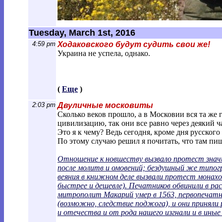
Tuesday, March 1st, 2016
4:59 pm
Ходаковского будут судить свои же!
Украина не успела, однако.
(
Еще
)
2:03 pm
Двуличные московиты
Сколько веков прошло, а в Московии вся та же 
цивилизацию, так они все равно через деякий ч
Это я к чему? Ведь сегодня, кроме дня русског
По этому случаю решил я почитать, что там пи
Отношение к новшеству вызвало протест значи
после молитв и омовений; бездушный же типог
веяния в книжном деле вызвали протест монахо
быстрее и дешевле). Печатников обвинили в ра
митрополит Макарий умер в 1563, первопечатн
(возможно, следствие поджога), и они приняли
и отечества и от рода нашего изгнали и в иные