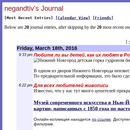
negandtiv's Journal
[Most Recent Entries]
[Calendar View]
[Friends]
Below are
20
journal entries, after skipping by the
20
most recent on
[
Friday, March 18th, 2016
9:33 pm
Любите ли вы детей, как их любят в Р
В одном из дворов Нижнего Новгорода неизвест
По предварительной информации, это было сдел
6:22 pm
Для всех любителей живописи
Известно, что у нас тут много ценителей прекр
Музей современного искусства в Нью-
картин, написанных с 1850 года по нас
Онлайн-коллекция находится
по ссылке
. Доступе
фильтрам.