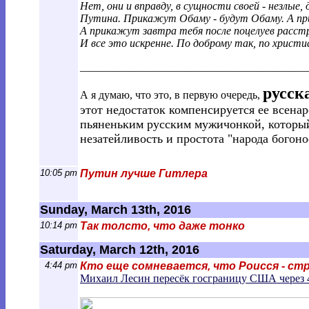
Нет, они и вправду, в сущности своей - незлы
Путина. Прикажут Обаму - будут Обаму. А пр
А прикажут завтра тебя после поцелуев расстр
И все это искренне. По доброму так, по христ
________________________________________
_
русск
А я думаю, что это, в первую очередь,
этот недостаток компенсируется ее всенар
пьяненьким русским мужичонкой, который 
незатейливость и простота "народа богоно
10:05 pm
Путин лучше Гитлера
Sunday, March 13th, 2016
10:14 pm
Так толсто, что даже тонко
Saturday, March 12th, 2016
4:44 pm
Кто еще сомневается, что Роисся - ст
Михаил Лесин пересёк госграницу США через 4