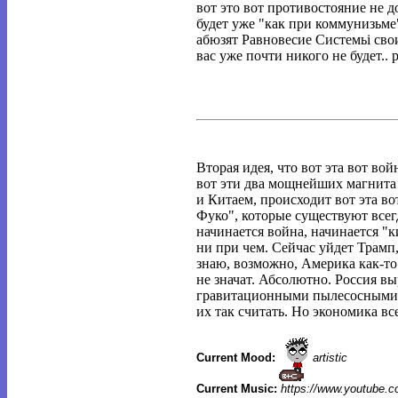
вот это вот противостояние не д
будет уже "как при коммунизьме"
абюзят Равновесие Системьі свои
вас уже почти никого не будет.. 
Вторая идея, что вот эта вот во
вот эти два мощнейших магнита 
и Китаем, происходит вот эта во
Фуко", которые существуют всег
начинается война, начинается "к
ни при чем. Сейчас уйдет Трамп,
знаю, возможно, Америка как-то
не значат. Абсолютно. Россия в
гравитационными пылесосными си
их так считать. Но экономика вс
Current Mood:
artistic
Current Music:
https://www.youtube.