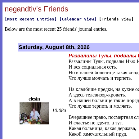
negandtiv's Friends
[Most Recent Entries]
[Calendar View]
[Friends View]
Below are the most recent
25
friends' journal entries.
Saturday, August 8th, 2026
Развалины Тулы, подвалы
Развалины Тулы, подвалы Нью-
И вся социальная сеть.
Но в нашей больнице такая «над
Что лучше молчать и терпеть.
На кладбище предки, на кухне о
А здесь телевизор-кровать.
elesin
А в нашей больнице такие поряд
Что лучше терпеть и молчать.
10:08a
Вчерашнее право, посмертная сл
И счастье не где-то, а тут.
Какая больница, какая держава,
Какой замечательный пруд.