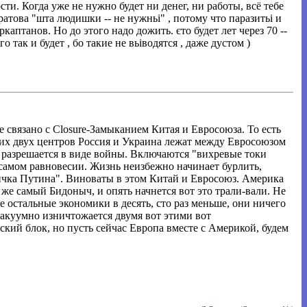
сти. Когда уже не нужно будет ни денег, ни работы, всё тебе
атова "шта людишки -- не нужньі" , потому что паразитьі и
аптанов. Но до этого надо дожить. єто будет лет через 70 --
 так и будет , бо такие не вьіводятся , даже дустом )
е связано с Closure-Замыканием Китая и Евросоюза. То есть
этих двух центров Россия и Украина лежат между Евросоюзом
ая разрешается в виде войны. Включаются "вихревые токи
в самом равновесии. Жизнь неизбежно начинает бурлить,
аричка Путина". Виноваты в этом Китай и Евросоюз. Америка
т же самый Бидоныч, и опять начнется вот это трали-вали. Не
 остальные экономики в десять, сто раз меньше, они ничего
вакуумно изничтожается двумя вот этими вот
ий блок, но пусть сейчас Европа вместе с Америкой, будем