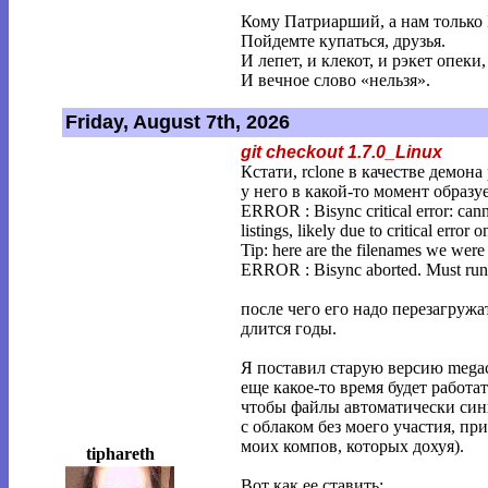
Кому Патриарший, а нам только 
Пойдемте купаться, друзья.
И лепет, и клекот, и рэкет опеки,
И вечное слово «нельзя».
Friday, August 7th, 2026
git checkout 1.7.0_Linux
Кстати, rclone в качестве демон
у него в какой-то момент образу
ERROR : Bisync critical error: cann
listings, likely due to critical error o
Tip: here are the filenames we were 
ERROR : Bisync aborted. Must run -
после чего его надо перезагружа
длится годы.
Я поставил старую версию megac
еще какое-то время будет работа
чтобы файлы автоматически си
с облаком без моего участия, при
моих компов, которых дохуя).
tiphareth
Вот как ее ставить: