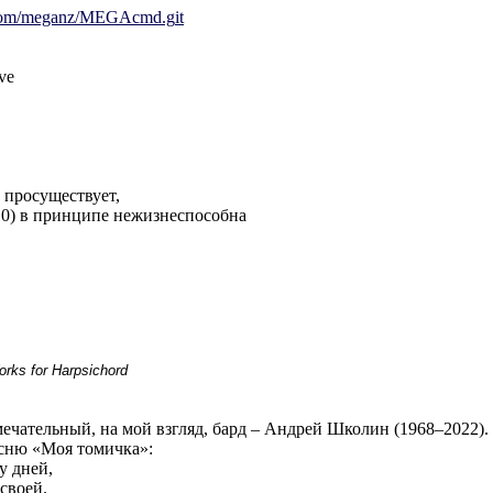
b.com/meganz/MEGAcmd.g
it
ive
 просуществует,
.0) в принципе нежизнеспособна
rks for Harpsichord
амечательный, на мой взгляд, бард – Андрей Школин (1968–2022). 
есню «Моя томичка»:
у дней,
своей.