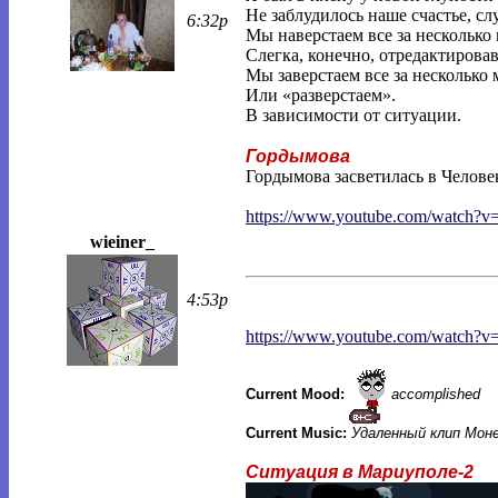
Не заблудилось наше счастье, сл
6:32p
Мы наверстаем все за нескольк
Слегка, конечно, отредактирова
Мы заверстаем все за нескольк
Или «разверстаем».
В зависимости от ситуации.
Гордымова
Гордымова засветилась в Челове
https://www.youtube.com/watch?
wieiner_
4:53p
https://www.youtube.com/watch?v
Current Mood:
accomplished
Current Music:
Удаленный клип Мон
Ситуация в Мариуполе-2