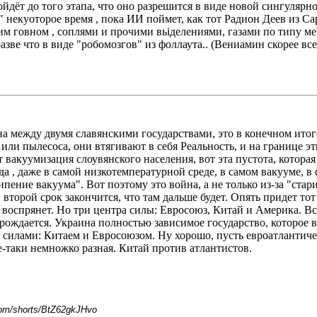
ойдёт до того этапа, что оно разрешится в виде новой сингулярно
 некуоторое время , пока ИИ поймет, как тот Радион Деев из Сар
м говном , соплями и прочими вьіделениями, газами по типу мерк
разве что в виде "робомозгов" из фоллаута.. (Вениамин скорее всего
йна между двумя славянскими государствами, это в конечном итог
или пылесоса, они втягивают в себя Реальность, и на границе 
т вакуумизация слоувянского населения, вот эта пустота, котор
да , даже в самой низкотемпературной среде, в самом вакууме, 
ипение вакуума". Вот поэтому это война, а не только из-за "ст
 второй срок закончится, что там дальше будет. Опять придет то
 воспрянет. Но три центра силы: Евросоюз, Китай и Америка. Все
ырождается. Украина полностью зависимое государство, которое 
лами: Китаем и Евросоюзом. Ну хорошо, пусть евроатлантическ
е-таки немножко разная. Китай против атлантистов.
com/shorts/BtZ62gkJHvo