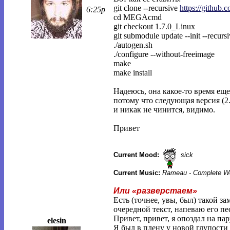
git clone --recursive
https://githu
6:25p
cd MEGAcmd
git checkout 1.7.0_Linux
git submodule update --init --recurs
./autogen.sh
./configure --without-freeimage
make
make install
Надеюсь, она какое-то время еще
потому что следующая версия (2
и никак не чинится, видимо.
Привет
Current Mood:
sick
Current Music:
Rameau - Complete Wo
Или «разверстаем»
Есть (точнее, увы, был) такой з
очередной текст, напеваю его п
Привет, привет, я опоздал на пар
elesin
Я был в плену у новой глупости 