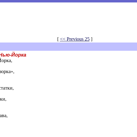
[
<< Previous 25
]
 Нью-Йорка
Йорка,
зорка»,
статки,
ки,
ава,