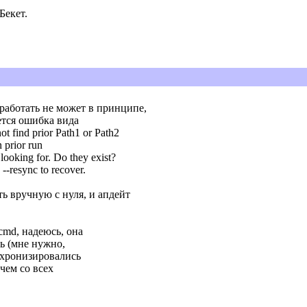
Бекет.
а работать не может в принципе,
ется ошибка вида
ot find prior Path1 or Path2
n prior run
looking for. Do they exist?
-resync to recover.
ть вручную с нуля, и апдейт
md, надеюсь, она
ть (мне нужно,
нхронизировались
чем со всех