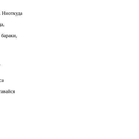
. Ниоткуда
а,
 бараки,
.
са
тавайся