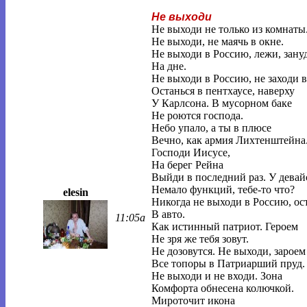
Не выходи
Не выходи не только из комнаты
Не выходи, не маячь в окне.
Не выходи в Россию, лежи, зануд
На дне.
Не выходи в Россию, не заходи в
Останься в пентхаусе, наверху
У Карлсона. В мусорном баке
Не роются господа.
Небо упало, а ты в плюсе
Вечно, как армия Лихтенштейна
Господи Иисусе,
На берег Рейна
Выйди в последний раз. У девай
Немало функций, тебе-то что?
elesin
Никогда не выходи в Россию, ос
В авто.
11:05a
Как истинный патриот. Героем
Не зря же тебя зовут.
Не дозовутся. Не выходи, зароем
Все топоры в Патриарший пруд.
Не выходи и не входи. Зона
Комфорта обнесена колючкой.
Мироточит икона