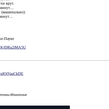
ухи врут.
о минут…
в (машинально):
о минут…
ке-Пауке
v=KjDRu2i
MA5U
=uIOiVaa
CkDE
еточки-Монополия