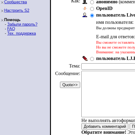
Как:
анонимно
(коммен
Сообщества
OpenID
Настроить S2
пользователь Liv
Помощь
имя пользователя:
-
Забыли пароль?
Вы должны предварите
-
FAQ
-
Тех. поддержка
E-mail для ответов
Вы сможете оставлять 
Но вы не сможете пол
Внимание: на указанн
пользователь LJ.R
Тема:
Сообщение:
Не выполнять автоформа
Обратите внимание!
Это