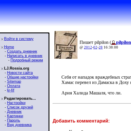
Войти в систему
Пишет pilpilon (
pilpilon
Home
@
2012
-
02
-
28
16:38:00
-
Создать дневник
-
Написать в дневник
-
Подробный режим
LJ.Rossia.org
-
Новости сайта
Себя от нападок враждебных стра
-
Общие настройки
-
Sitemap
Хамас перевел из Дамаска в Доху 
-
Оплата
-
ljr-fif
Ария Халида Машаля, что ли.
Редактировать...
-
Настройки
-
Список друзей
-
Дневник
-
Картинки
-
Пароль
Добавить комментарий:
-
Вид дневника