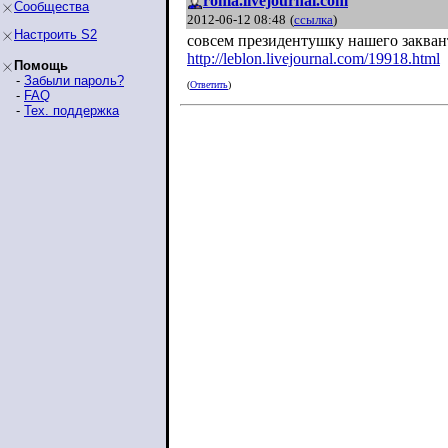
roma.livejournal.com
Сообщества
2012-06-12 08:48
(
ссылка
)
Настроить S2
совсем президентушку нашего заквант
http://leblon.livejournal.com/19918.htm
l
Помощь
-
Забыли пароль?
(
Ответить
)
-
FAQ
-
Тех. поддержка