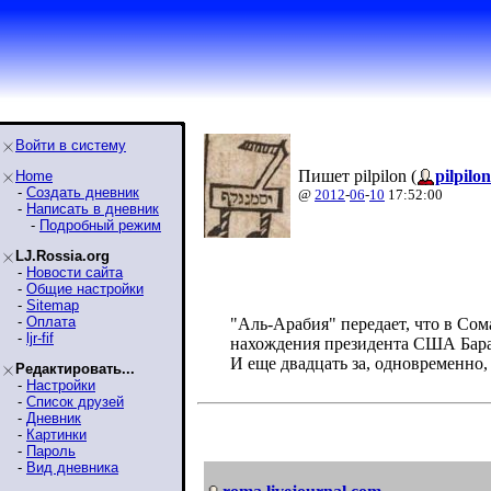
Войти в систему
Пишет pilpilon (
pilpilon
Home
-
Создать дневник
@
2012
-
06
-
10
17:52:00
-
Написать в дневник
-
Подробный режим
LJ.Rossia.org
-
Новости сайта
-
Общие настройки
-
Sitemap
-
Оплата
"Аль-Арабия" передает, что в Сом
-
ljr-fif
нахождения президента США Бар
И еще двадцать за, одновременно,
Редактировать...
-
Настройки
-
Список друзей
-
Дневник
-
Картинки
-
Пароль
-
Вид дневника