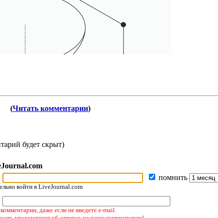
(
Читать комментарии
)
тарий будет скрыт)
eJournal.com
помнить
льно войти в LiveJournal.com
:
комментарии, даже если не введете e-mail.
учать уведомления об ответах на ваши комментарии!