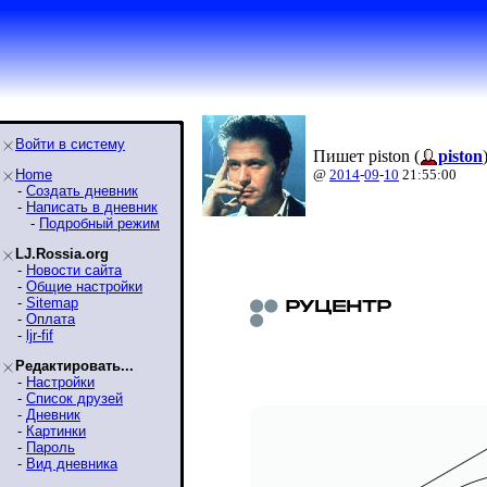
Войти в систему
Пишет piston (
piston
Home
@
2014
-
09
-
10
21:55:00
-
Создать дневник
-
Написать в дневник
-
Подробный режим
LJ.Rossia.org
-
Новости сайта
-
Общие настройки
-
Sitemap
-
Оплата
-
ljr-fif
Редактировать...
-
Настройки
-
Список друзей
-
Дневник
-
Картинки
-
Пароль
-
Вид дневника