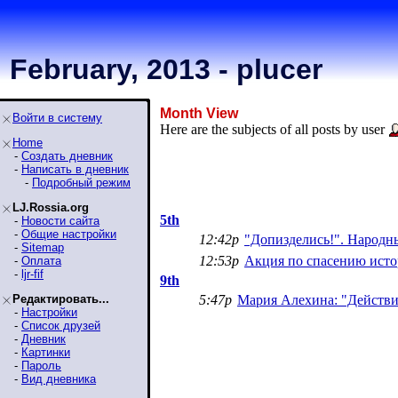
February, 2013 - plucer
Month View
Войти в систему
Here are the subjects of all posts by user
Home
-
Создать дневник
-
Написать в дневник
-
Подробный режим
LJ.Rossia.org
5th
-
Новости сайта
-
Общие настройки
12:42p
"Допизделись!". Народн
-
Sitemap
12:53p
Акция по спасению исто
-
Оплата
-
ljr-fif
9th
Редактировать...
5:47p
Мария Алехина: "Действия
-
Настройки
-
Список друзей
-
Дневник
-
Картинки
-
Пароль
-
Вид дневника