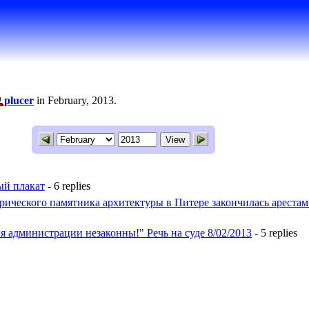
plucer
in February, 2013.
ый плакат
- 6 replies
рического памятника архитектуры в Питере закончилась ареста
 администрации незаконны!" Речь на суде 8/02/2013
- 5 replies