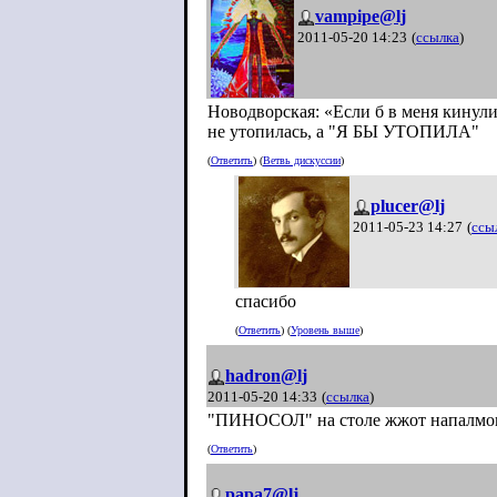
vampipe@lj
2011-05-20 14:23
(
ссылка
)
Новодворская: «Если б в меня кинули
не утопилась, а "Я БЫ УТОПИЛА"
(
Ответить
) (
Ветвь дискуссии
)
plucer@lj
2011-05-23 14:27
(
ссы
спасибо
(
Ответить
) (
Уровень выше
)
hadron@lj
2011-05-20 14:33
(
ссылка
)
"ПИНОСОЛ" на столе жжот напалмом
(
Ответить
)
papa7@lj