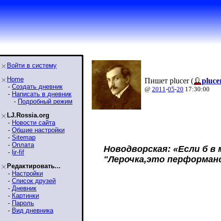
Войти в систему
Home
Пишет plucer (
pluce
-
Создать дневник
@
2011
-
05
-
20
17:30:00
-
Написать в дневник
-
Подробный режим
LJ.Rossia.org
-
Новости сайта
-
Общие настройки
-
Sitemap
-
Оплата
Новодворская: «Если б в 
-
ljr-fif
"Лерочка,это перформанс
Редактировать...
-
Настройки
-
Список друзей
-
Дневник
-
Картинки
-
Пароль
-
Вид дневника