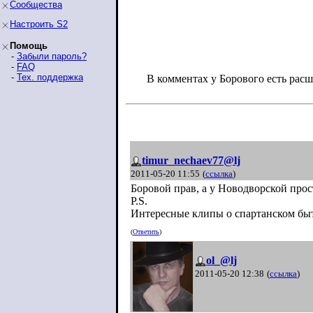
Сообщества
Настроить S2
Помощь
-
Забыли пароль?
-
FAQ
-
Тех. поддержка
В комментах у Борового есть рас
timur_nechaev77@lj
2011-05-20 11:55
(
ссылка
)
Боровой прав, а у Новодворской прос
P.S.
Интересные клипы о спартанском бы
(
Ответить
)
ol_@lj
2011-05-20 12:38
(
ссылка
)