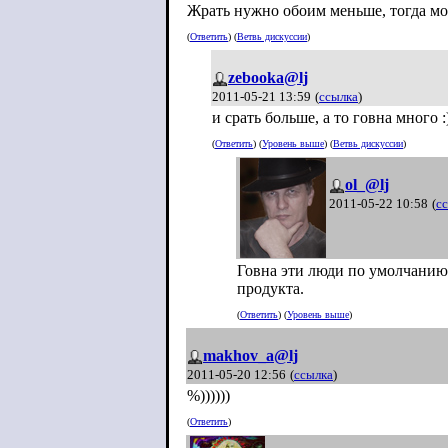
Жрать нужно обоим меньше, тогда моз
(
Ответить
) (
Ветвь дискуссии
)
zebooka@lj
2011-05-21 13:59
(
ссылка
)
и срать больше, а то говна много :
(
Ответить
) (
Уровень выше
) (
Ветвь дискуссии
)
ol_@lj
2011-05-22 10:58
(
с
Говна эти люди по умолчанию 
продукта.
(
Ответить
) (
Уровень выше
)
makhov_a@lj
2011-05-20 12:56
(
ссылка
)
%))))))
(
Ответить
)