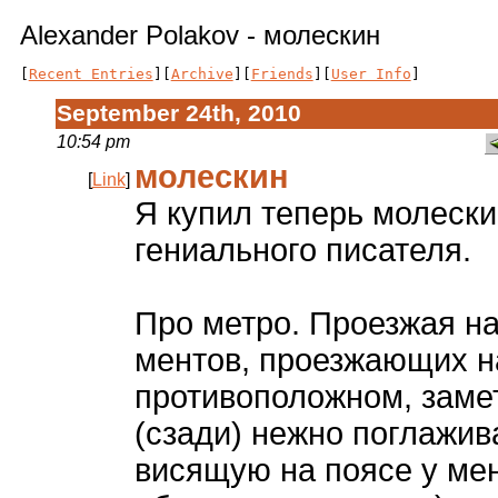
Alexander Polakov - молескин
[
Recent Entries
][
Archive
][
Friends
][
User Info
]
September 24th, 2010
10:54 pm
молескин
[
Link
]
Я купил теперь молеск
гениального писателя.
Про метро. Проезжая на
ментов, проезжающих н
противоположном, заме
(сзади) нежно поглажив
висящую на поясе у ме