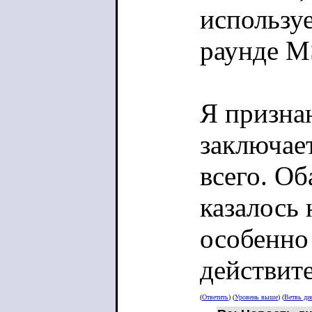
использу
раунде M
Я признаю
заключает
всего. О
казалось
особенно
действит
(
Ответить
) (
Уровень выше
) (
Ветвь ди