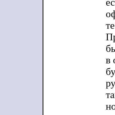
ес
о
те
П
бы
в
б
ру
т
н