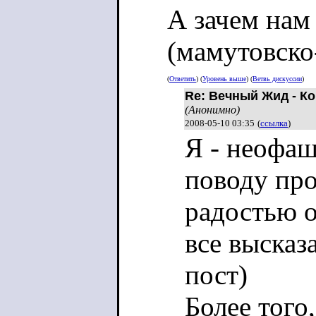
А зачем на
(мамутовско
(
Ответить
) (
Уровень выше
) (
Ветвь дискуссии
)
Re: Вечный Жид - К
(Анонимно)
2008-05-10 03:35
(
ссылка
)
Я - неофаш
поводу про
радостью о
все высказ
пост)
Более того,