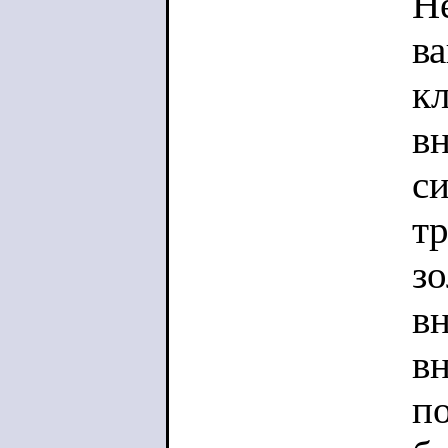
Н
в
кл
вн
с
тр
з
в
в
по