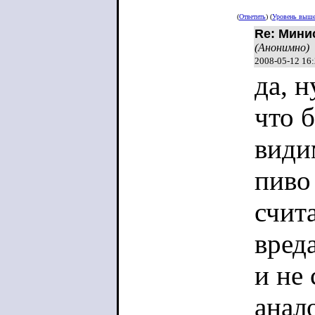
(
Ответить
) (
Уровень выш
Re: Мини
(Анонимно)
2008-05-12 16
да, н
что 
видим
пиво
счит
вреда
и не
анал