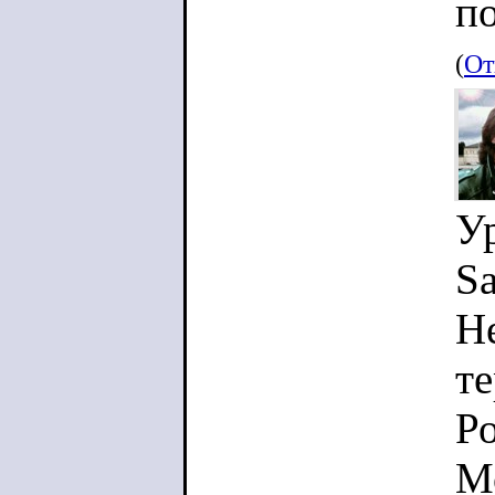
п
(
От
Ур
S
Н
т
Ро
М