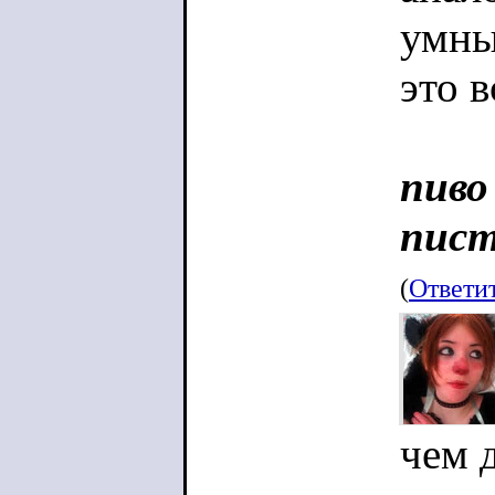
умны
это в
пиво
пист
(
Ответи
чем 