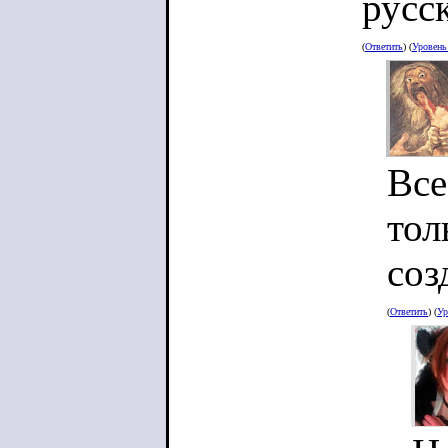
русс
(
Ответить
) (
Уровен
Все
тол
соз
(
Ответить
) (
Ур