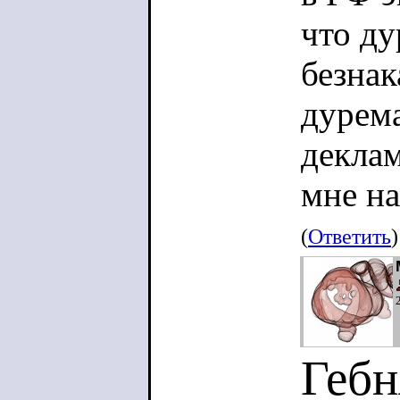
что ду
безнак
дурема
декла
мне на
(
Ответить
)
Геб