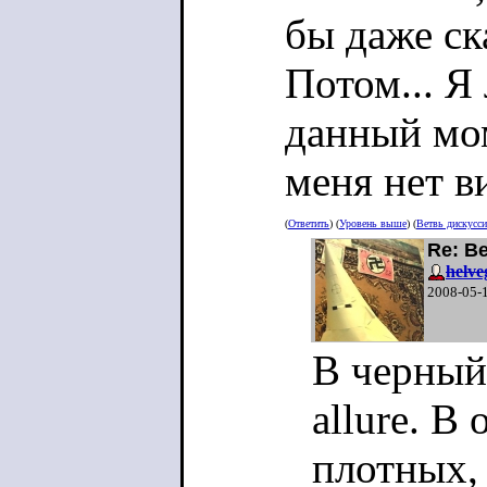
бы даже ска
Потом... Я
данный мом
меня нет в
(
Ответить
) (
Уровень выше
) (
Ветвь дискусс
Re: В
helve
2008-05-
В черный
allure. В
плотных,