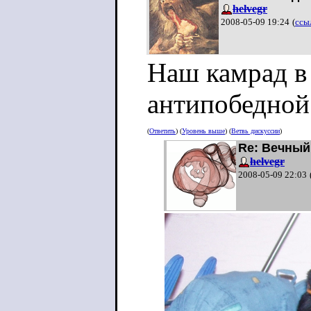
helvegr
2008-05-09 19:24
(
ссы
Наш камрад в 
антипобедной 
(
Ответить
) (
Уровень выше
) (
Ветвь дискуссии
)
Re: Вечный
helvegr
2008-05-09 22:03