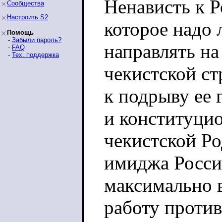
Ненависть к Р
Сообщества
Настроить S2
которое надо 
Помощь
-
Забыли пароль?
направлять на
-
FAQ
-
Тех. поддержка
чекистской ст
к подрыву ее 
и конституцио
чекистской Ро
имиджа России
максимально 
работу против