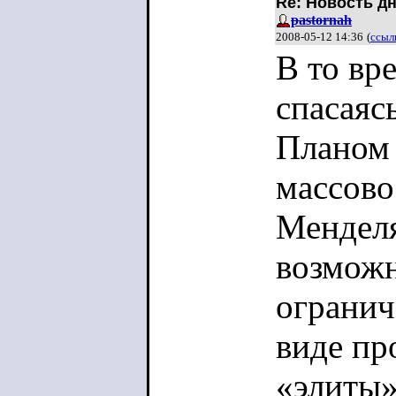
Re: Новость дн
pastornah
2008-05-12 14:36
(
ссыл
В то вр
спасаяс
Планом
массово
Менделя
возможн
огранич
виде пр
«элиты»