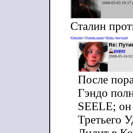
2008-05-05 19:17
Сталин прот
(
Ответить
) (
Уровень выше
) (
Ветвь дискуссии
)
Re: Пути
poper
2008-05-16 02
После пор
Гэндо пол
SEELE; он 
Третьего У
Лилит в К