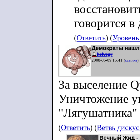
восстановить
говорится в
(
Ответить
) (
Уровень
Демократы нашл
helvegr
2008-05-09 15:41
(
ссылка
)
За выселение Q
Уничтожение у
"Лягушатника" 
(
Ответить
) (
Ветвь диску
Вечный Жид -