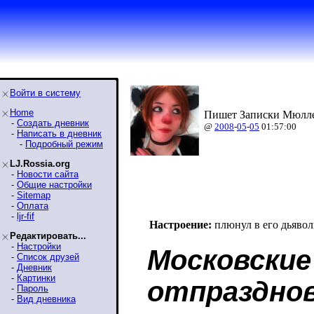
Войти в систему
Home
Пишет Записки Мюлле
-
Создать дневник
@
2008
-
05
-
05
01:57:00
-
Написать в дневник
-
Подробный режим
LJ.Rossia.org
-
Новости сайта
-
Общие настройки
-
Sitemap
-
Оплата
-
ljr-fif
Настроение:
плюнул в его дьяво
Редактировать...
-
Настройки
Московские
-
Список друзей
-
Дневник
-
Картинки
отпразднов
-
Пароль
-
Вид дневника