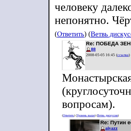
человеку далек
непонятно. Чёр
(
Ответить
) (
Ветвь диску
Re: ПОБЕДА ЗЕН
88
2008-05-05 16:45
(
ссылка
)
Монастырская
(круглосуточ
вопросам).
(
Ответить
) (
Уровень выше
) (
Ветвь дискуссии
)
Re: Путин е
aivazz