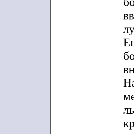
бо
вв
лу
Е
б
в
Н
м
л
к