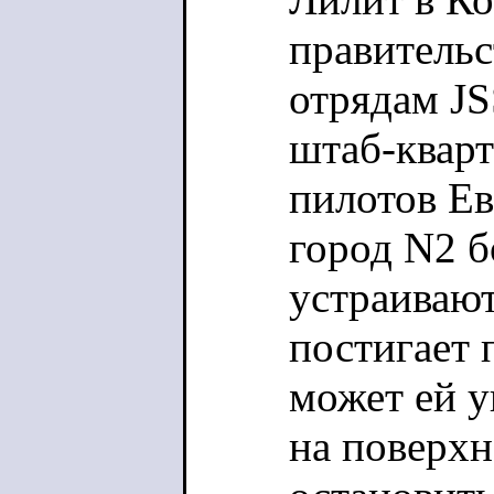
правитель
отрядам JS
штаб-кварт
пилотов Е
город N2 б
устраивают
постигает 
может ей у
на поверхн