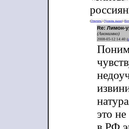
россиян
(
Ответить
) (
Уровень выше
) (
Вет
Re: Лимон-у
(Анонимно)
2008-05-12 14:40
(
Поним
чувств
недоу
извин
натур
это не
в РФ э