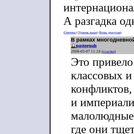
интернациона
А разгадка од
(
Ответить
) (
Уровень выше
) (
Ветвь дискуссии
)
В рамках многодневной
pastornah
2008-05-07 11:24
(
ссылка
)
Это привело
классовых 
конфликтов,
и империали
малолюдные 
где они тще