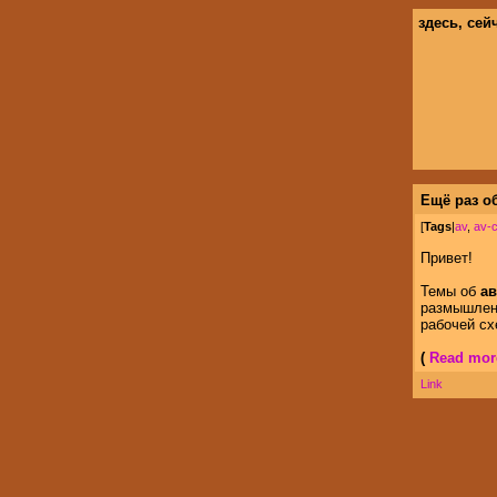
здесь, сей
Ещё раз о
[
Tags
|
av
,
av-
Привет!
Темы об
ав
размышлени
рабочей сх
(
Read more
Link