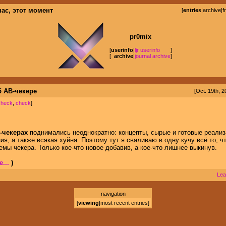
час, этот момент
[
entries
|
archive
|
f
pr0mix
[
userinfo
|
ljr userinfo
]
[
archive
|
journal archive
]
б АВ-чекере
[Oct. 19th, 2
check
,
check
]
-чекерах
поднимались неоднократно: концепты, сырые и готовые реализ
я, а также всякая хуйня. Поэтому тут я сваливаю в одну кучу всё то, ч
емы чекера. Только кое-что новое добавив, а кое-что лишнее выкинув.
...
)
Lea
navigation
[
viewing
|
most recent entries
]