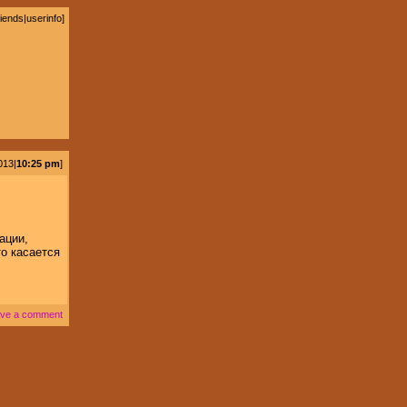
riends
|
userinfo
]
013|
10:25 pm
]
ации,
то касается
ve a comment