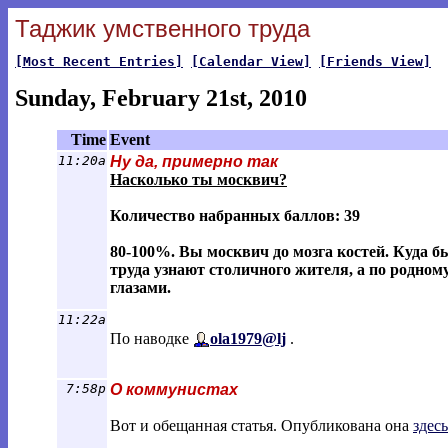
Таджик умственного труда
[Most Recent Entries]
[Calendar View]
[Friends View]
Sunday, February 21st, 2010
Time
Event
11:20a
Ну да, примерно так
Насколько ты москвич?
Количество набранных баллов: 39
80-100%. Вы москвич до мозга костей. Куда бы
труда узнают столичного жителя, а по родно
глазами.
11:22a
По наводке
ola1979@lj
.
7:58p
О коммунистах
Вот и обещанная статья. Опубликована она
здесь