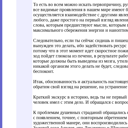
То есть во всем можно искать первопричину, ру
все видимые проявления в нашем мире имеют бо
осуществляется взаимодействие с другими явле
любого, даже простого на первый взгляд явлени
слова, которым предшествуют мысли, которым 
максимального сбережения энергии и наиопти
Следовательно, если ты сейчас сидишь и пишешь 
вынужден это делать, ибо задействовать ресурс
потому что в этот момент идет скоростное пожир
ход пойдет глюкоза из печени, в результате ра
которые должны быть выведены из мозга, утил
никакой организм этого делать не будет, следо
беспокоит.
Итак, обоснованность и актуальность настоящег
обратим свой взгляд на решение, на устранение
Краткий экскурс в историю, ведь ты не первый
человек имел с этим дело. И обращался с вопро
К проблемам душевных страданий обращались ф
с появлением, точнее, с повторным обретением
художественной манере, они воспроизводились в
Золотой осел Апулея, что Декамерон и Шекспир