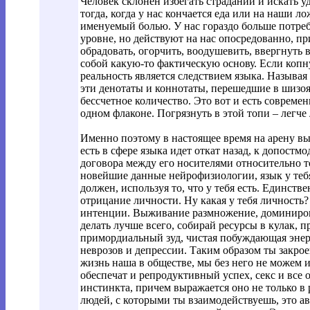
Человек склонен избегать страданий и искать уд
тогда, когда у нас кончается еда или на наши
именуемый болью. У нас гораздо больше потреб
уровне, но действуют на нас опосредованно, пр
обрадовать, огорчить, воодушевить, ввергнуть 
собой какую-то фактическую основу. Если копнут
реальность является следствием языка. Называя
эти денотаты и коннотаты, перешедшие в шизоя
бессчетное количество. Это вот и есть совреме
одном флаконе. Погрязнуть в этой топи – легче 
Именно поэтому в настоящее время на арену вы
есть в сфере языка идет откат назад, к допостмо
договора между его носителями относительно того
новейшие данные нейрофизиологии, язык у тебя и
должен, используя то, что у тебя есть. Единст
отрицание личности. Ну какая у тебя личность?
интенции. Выживание размножение, доминиров
делать лучше всего, собирай ресурсы в кулак, п
примордиальный зуд, чистая побуждающая энерг
неврозов и депрессии. Таким образом ты закрое
жизнь наша в обществе, мы без него не можем 
обеспечат и репродуктивный успех, секс и все
инстинкта, причем выражается оно не только в
людей, с которыми ты взаимодействуешь, это а