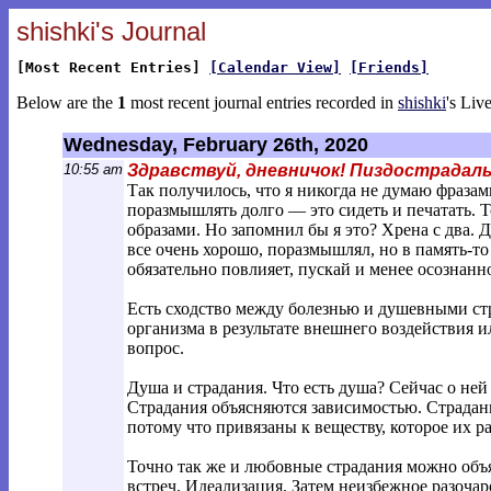
shishki's Journal
[Most Recent Entries]
[Calendar View]
[Friends]
Below are the
1
most recent journal entries recorded in
shishki
's Liv
Wednesday, February 26th, 2020
10:55 am
Здравствуй, дневничок! Пиздострадаль
Так получилось, что я никогда не думаю фраза
поразмышлять долго — это сидеть и печатать. Т
образами. Но запомнил бы я это? Хрена с два. 
все очень хорошо, поразмышлял, но в память-то
обязательно повлияет, пускай и менее осознанн
Есть сходство между болезнью и душевными ст
организма в результате внешнего воздействия 
вопрос.
Душа и страдания. Что есть душа? Сейчас о ней и
Страдания объясняются зависимостью. Страдани
потому что привязаны к веществу, которое их ра
Точно так же и любовные страдания можно объ
встреч. Идеализация. Затем неизбежное разочар