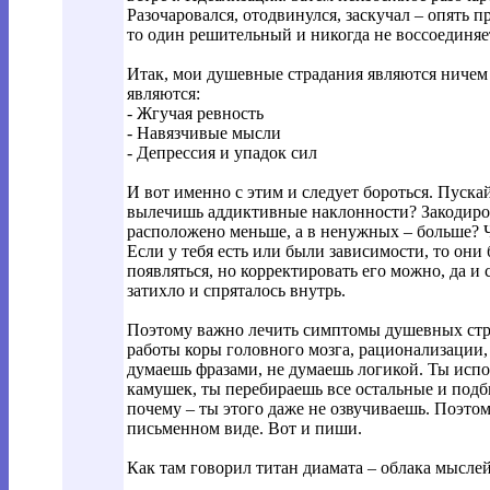
Разочаровался, отодвинулся, заскучал – опять пр
то один решительный и никогда не воссоединяетс
Итак, мои душевные страдания являются ничем
являются:
- Жгучая ревность
- Навязчивые мысли
- Депрессия и упадок сил
И вот именно с этим и следует бороться. Пуска
вылечишь аддиктивные наклонности? Закодиро
расположено меньше, а в ненужных – больше? Ч
Если у тебя есть или были зависимости, то они 
появляться, но корректировать его можно, да и 
затихло и спряталось внутрь.
Поэтому важно лечить симптомы душевных стра
работы коры головного мозга, рационализации,
думаешь фразами, не думаешь логикой. Ты испол
камушек, ты перебираешь все остальные и подб
почему – ты этого даже не озвучиваешь. Поэто
письменном виде. Вот и пиши.
Как там говорил титан диамата – облака мысле