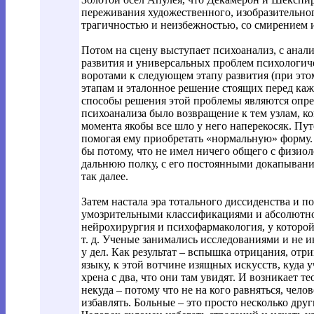
переживания художественного, изобразительног
трагичностью и неизбежностью, со смирением и 
Потом на сцену выступает психоанализ, с анал
развития и универсальных проблем психологичес
воротами к следующем этапу развития (при этом
этапам и эталонное решение стоящих перед каж
способы решения этой проблемы являются опре
психоанализа было возвращение к тем узлам, ког
момента якобы все шло у него наперекосяк. Пут
помогая ему приобретать «нормальную» форму.
бы потому, что не имел ничего общего с физио
дальнюю полку, с его постоянными докапывания
так далее.
Затем настала эра тотального диссиденства и п
умозрительными классификациями и абсолютно
нейрохирургия и психофармакология, у которой 
т. д. Ученые занимались исследованиями и не 
у дел. Как результат – вспышка отрицания, от
языку, к этой вотчине изящных искусств, куда 
хрена с два, что они там увидят. И возникает т
некуда – потому что не на кого равняться, чел
избавлять. Больные – это просто несколько дру