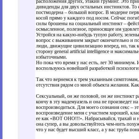
расположения других, этакий груминг. Это прия
дивиденды для двух остальных инстинктов. То 
постмодерна – большой вопрос. В модерне перв
косой прямо у каждого под носом. Сейчас погиб
силы брошены на социальный инстинкт – фейсбук
осмысленное, полезное, приносящее им удовле
Устройся на какую-нибудь тупую работу, зелены
вопрос с выживанием закрыт окончательно и по
люди, движущие цивилизацию вперед, но, так к
сторону general artificial intelligence и максим
избыточными.
Но пока что время у нас есть, лет 30 минимум.
воспользуюсь новейшей разработкой психологич
Так что вернемся к трем указанным симптомам,
отсутствия рядом со мной объекта желания. Ка
Сексуальный, он же половой, он же инстинкт р
кончу в эту мадемуазель и она не произведет н
воспроизводиться. Для моего сознания секс – э
воспроизведение меня с участием хорошей, кла
ее как «ВОТ ОНО!!!». Набрасывайся, трахай и н
она супер, а вы довольствуйтесь чем-нить пох
что у нас будет высший класс, а у вас труба по