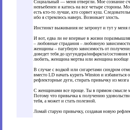
Социальный — меня отвергли. Мое сознание счит
невъебенен и катись на все четыре стороны. Мои
есть кто-то лучше, кто сорвет куш. Следовате
ибо я стремлюсь наверх. Возникает злость.
Инстинкт выживания не затронут и тут у меня 
И вот, едва ли не впервые в жизни поразмышля
– любовные страдания – любовную зависимость 
женщины – пагубную зависимость от получения
доведет тебя до цугундера/инфаркта/состояния 
любить, женщина мертва или женщина вообще н
В случае с водкой или сигаретами синдром отме
вместо LD начать курить Winston и избавиться 
рефлекторные дуги, стирать привычку из мозга
С женщинами все проще. Ты в прямом смысле мо
Потому что привычка к получению удовольствия
тебя, а может и стать полезной.
Ломай старую привычку, создавая новую рефле