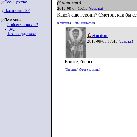
Сообщества
(Анонимно)
2010-09-04 15:15
(
ссылка
)
Настроить S2
Какой еще героин? Смотри, как бы се
Помощь
(
Ответить
) (
Ветвь дискуссии
)
-
Забыли пароль?
-
FAQ
-
Тех. поддержка
stanton
2010-09-05 17:45
(
ссылка
)
Боюсе, боюсе!
(
Ответить
) (
Уровень выше
)