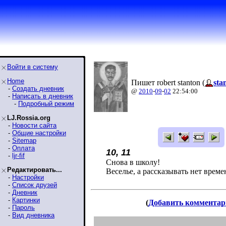
Войти в систему
Home
Пишет robert stanton (
sta
-
Создать дневник
@
2010
-
09
-
02
22:54:00
-
Написать в дневник
-
Подробный режим
LJ.Rossia.org
-
Новости сайта
-
Общие настройки
-
Sitemap
-
Оплата
10, 11
-
ljr-fif
Снова в школу!
Редактировать...
Веселье, а рассказывать нет време
-
Настройки
-
Список друзей
-
Дневник
-
Картинки
(
Добавить комментар
-
Пароль
-
Вид дневника