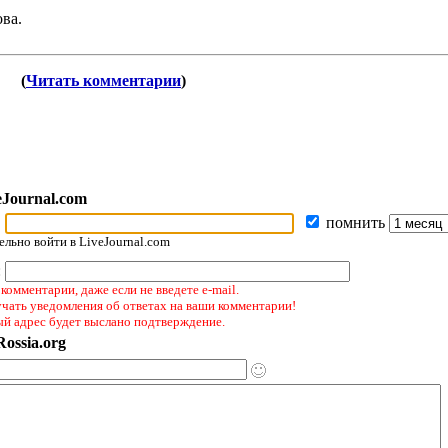
ова.
(
Читать комментарии
)
eJournal.com
помнить
льно войти в LiveJournal.com
:
комментарии, даже если не введете e-mail.
учать уведомления об ответах на ваши комментарии!
ый адрес будет выслано подтверждение.
ossia.org