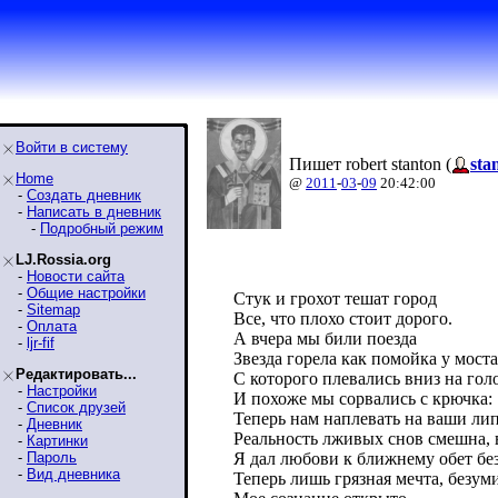
Войти в систему
Пишет robert stanton (
sta
Home
@
2011
-
03
-
09
20:42:00
-
Создать дневник
-
Написать в дневник
-
Подробный режим
LJ.Rossia.org
-
Новости сайта
-
Общие настройки
Стук и грохот тешат город
-
Sitemap
Все, что плохо стоит дорого.
-
Оплата
А вчера мы били поезда
-
ljr-fif
Звезда горела как помойка у моста
Редактировать...
С которого плевались вниз на го
-
Настройки
И похоже мы сорвались с крючка:
-
Список друзей
Теперь нам наплевать на ваши ли
-
Дневник
Реальность лживых снов смешна, 
-
Картинки
-
Пароль
Я дал любови к ближнему обет без
-
Вид дневника
Теперь лишь грязная мечта, безуми