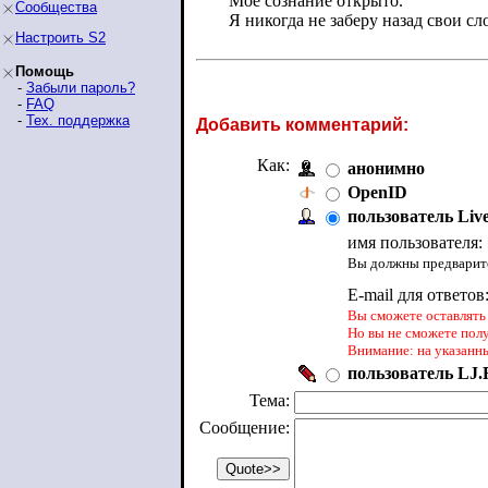
Мое сознание открыто.
Сообщества
Я никогда не заберу назад свои сл
Настроить S2
Помощь
-
Забыли пароль?
-
FAQ
-
Тех. поддержка
Добавить комментарий:
Как:
анонимно
OpenID
пользователь Liv
имя пользователя:
Вы должны предварите
E-mail для ответов
Вы сможете оставлять 
Но вы не сможете пол
Внимание: на указанн
пользователь LJ.R
Тема:
Сообщение: