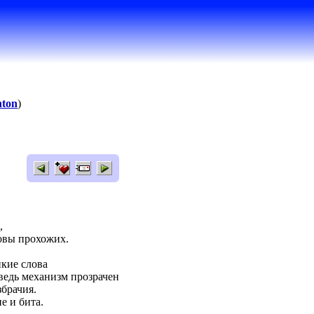
nton
)
,
ловы прохожих.
пкие слова
ведь механизм прозрачен
брачия.
е и бита.