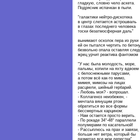
гладкую, словно чело аскета.
Подрясник испачкан в пыли.
"галактики нейтро-дискотека
в центр слетается астрошваль
в глазах последнего человека
тоски безатмосферная даль"
вынимают осколок пера из руки
ей он пытался чертить по бетон
безвольно опала оставляя след
жрец урчит реактива фантомом
"У нас была молодость, море,
пальмы, копили на яхту вдвоем
с белоснежными парусами,
а потом всё как-то мимо,
мимея, мимозы на лицах
расцвели, шейный гербарий.
- Любовь моя? - вопрошал.
- Коллагеноз неизбежен, -
мечтала вянущим ртом
обратиться во все формы
бессмертных карцином:
- Нам остается просто верить.
- По рокаде 34°-48° параллели
полумерами по касательной!
- Рассыплюсь на прах и завязи,
больше нет ветра, который бы
разметал все мои лепестки".