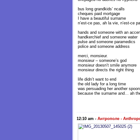
bus long grandkids’ ncalls
cheques paid mortgage
I have a beautiful surname
n’est-ce pas, ah la vie, n’est-ce p
hands and someone with an accen
handkerchief and someone water
pulse and someone paramedics
police and someone address
merci, monsieur.
monsieur – someone’s god
monsieur doesn’t smile anymore
monsieur directs the right thing
life didn’t want to end
the old lady for a long time
was persuading her another spoon
because the surname and… ah the
12:10 am
-
Антрополе - Anthropo