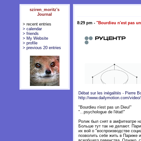
sziren_moritz's
Journal
8:29 pm
-
"Bourdieu n'est pas un
> recent entries
> calendar
> friends
> My Website
> profile
> previous 20 entries
Débat sur les inégalités - Pierre B
http://www.dailymotion.com/video
"Bourdieu n'est pas un Dieu!"
"...psychologue de l'état!"
Ролик был снят в амфитеатре на
Больше тут так не делают. Пари
их вой о "воспроизводстве соци
позволить себе жить в Париже и
всеобщего равенства. Однако, с