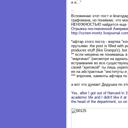
я я..."
:::
Вспоминаю этот
пост
и благод
графомана, но понимаю, что мос
НЕНУЖНОСТЬЮ найдется еще од
Отрыжка послевоенной Америки
http://sziren-moritz.livejournal.co
*афтар этого поста - жертва "
прутьями. the post is filled wit
produces stuff (like Granpa's), but t
** если нихрена не понимаешь в
"маргинал" (несмотря на идеаль
встраивание во все существующи
своей "критикой" ты лишь укреп
ее на абстрактные "институты и 
*** впрочем, каменты афтара по
а вот что думает Дедушка по эт
Yes, after I got out of Harvard in
academic life and I didn't like it at
the head of the department, so on 