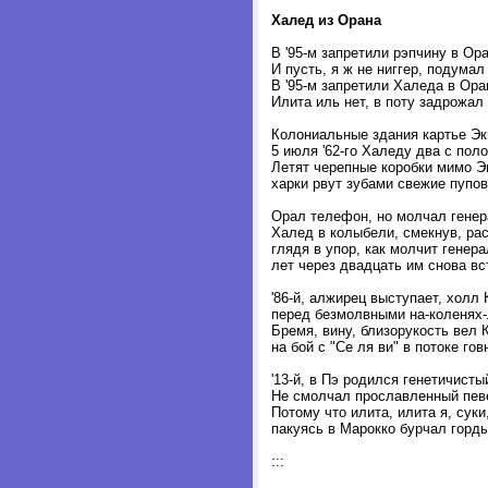
Халед из Орана
В '95-м запретили рэпчину в Ор
И пусть, я ж не ниггер, подума
В '95-м запретили Халеда в Ор
Илита иль нет, в поту задрожал
Колониальные здания картье Э
5 июля '62-го Халеду два с пол
Летят черепные коробки мимо 
харки рвут зубами свежие пупо
Орал телефон, но молчал генер
Халед в колыбели, смекнув, ра
глядя в упор, как молчит генера
лет через двадцать им снова вс
'86-й, алжирец выступает, холл 
перед безмолвными на-коленях
Бремя, вину, близорукость вел 
на бой с "Се ля ви" в потоке гов
'13-й, в Пэ родился генетичисты
Не смолчал прославленный пев
Потому что илита, илита я, суки
пакуясь в Марокко бурчал горд
:::