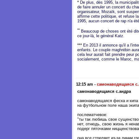
*
De plus, dès 1995, la municipalit
de faire annuler un concert du cha
organisateur, Mozaïk, sont suspend
affirme cette politique, et refuse
1995, aucun concert de rap n'a ét
**
Beaucoup de choses ont été dites
ce jour-là, le général Katz.
***
En 2013 il annonce qu'il a l'in
enfants. Le couple maghrébin aura
cela leur aurait fait prendre peur p
socialement, comme le Maroc, mais 
12:15 am
-
самонаводящаяся с.
самонаводящаяся с.андра
самонаводящаяся феска и кипа
на футбольном поле наша экип
послематчевое:
"ты так любишь свое сущенство
нет, отнюдь, свою жизнь я нена
подерг пяточками ницщенствова
она все стреляет из-за линии гр