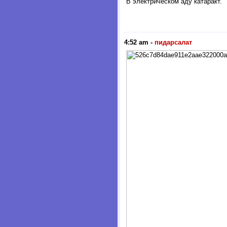
В электрическом аду катаракт.
4:52 am
-
пидарсалат