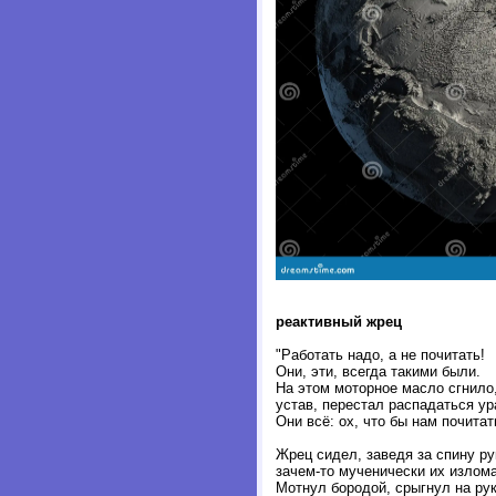
реактивный жрец
"Работать надо, а не почитать!
Они, эти, всегда такими были.
На этом моторное масло сгнило
устав, перестал распадаться ур
Они всё: ох, что бы нам почитат
Жрец сидел, заведя за спину ру
зачем-то мученически их излома
Мотнул бородой, срыгнул на рук