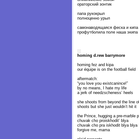
ораторский зонтик
папа рукокрыл
полноценно урыл
самонаводящаяся феска и кипа
профутболила поле наша экипа
:::
homing d.rew barrymore
homing fez and kipa
our équipe is on the football field
aftermatch:
“you love you existcanince!”
by no means, I hate my life
a jerk of needzscheness’ heels
she shoots from beyond the line of
shoots but she just wouldn’t hit it
the Prince, hugging a pre-marble p
chuvak cho proiskhodit’ blya
chuvak cho pra iskhodit blya blya 
forgive me, mama