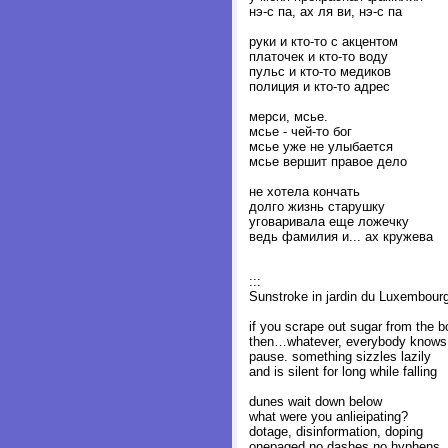
нэ-с па, ах ля ви, нэ-с па
руки и кто-то с акцентом
платочек и кто-то воду
пульс и кто-то медиков
полиция и кто-то адрес
мерси, мсье.
мсье - чей-то бог
мсье уже не улыбается
мсье вершит правое дело
не хотела кончать
долго жизнь старушку
уговаривала еще ложечку
ведь фамилия и... ах кружева
:::
Sunstroke in jardin du Luxembour
if you scrape out sugar from the 
then…whatever, everybody knows i
pause. something sizzles lazily
and is silent for long while falling
dunes wait down below
what were you anlieipating?
dotage, disinformation, doping
onepaged no dashes no hyphens