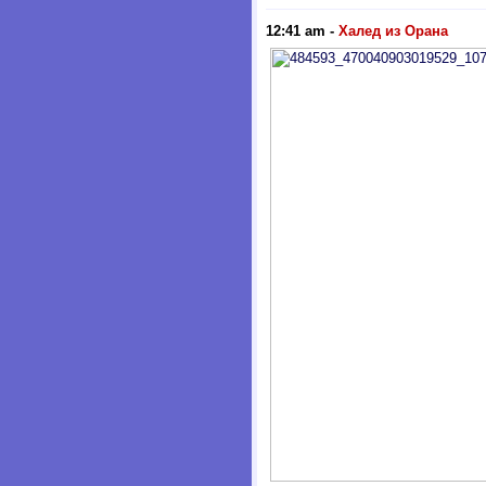
12:41 am
-
Халед из Орана