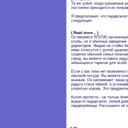
Та же хуйня, когда кувшинные 
постоянно приходится их поправл
Я предположил, что пидарсалат 
следующее.
(
Read more...
)
...
Оставшиеся ЛГБТ(К) организации
клубы, но и обычные заведения
директоров. Увидев на стойке б
нему отнесутся с долей здорово
сушилке обычной семьи означает
город, вы можете оставить рад
небьющихся тарелок для особо
Если у вас пока нет возможност
обычной посуде. Вы можете клас
мышьяк. Он напоминает: ваша д
радуга стала чёрной, а успока
упоротую корову. Это предрекл
Кухня протеста – не только бом
вырасти пидарсалат, любой дом
пидаргрибница. Расскажите об