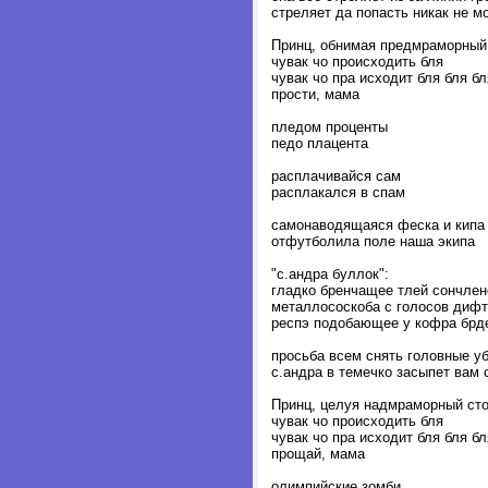
стреляет да попасть никак не м
Принц, обнимая предмраморный
чувак чо происходить бля
чувак чо пра исходит бля бля бл
прости, мама
пледом проценты
педо плацента
расплачивайся сам
расплакался в спам
самонаводящаяся феска и кипа
отфутболила поле наша экипа
"с.андра буллок":
гладко бренчащее тлей сончлен
металлососкоба с голосов дифт
респэ подобающее у кофра брд
просьба всем снять головные у
с.андра в темечко засыпет вам 
Принц, целуя надмраморный сто
чувак чо происходить бля
чувак чо пра исходит бля бля бл
прощай, мама
олимпийские зомби