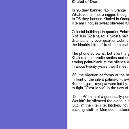
Khaled of Oran
In '95 they banned rap in Orange
Whatever, I'm not a nigger, though
In '95 they banned Khaled in Oran
Ilite am I not, in sweat shivered K
Colonial buildings in quartier Eck
5 of July '62 Khaled is two'n'a half
Brainpans fly over quartier Eckmü
the kharkis bite off fresh umbilical
The phone screams, but silent is 
Khaled in the cradle smiles and u
staring point-blank at the silence 
in about twenty years they'll meet
'86, the Algerian performs at the ha
in front of the silent palms-on-the
Burden, guilt, myopia were led by 
to fight "C'est la vie" in the flow of
'13, in Pè birth of a genetically pur
Wouldn't be silenced the glorious 
Cuz I'm the ilite, ilite, bitches, not
packing stuff for Morocco muttere
___