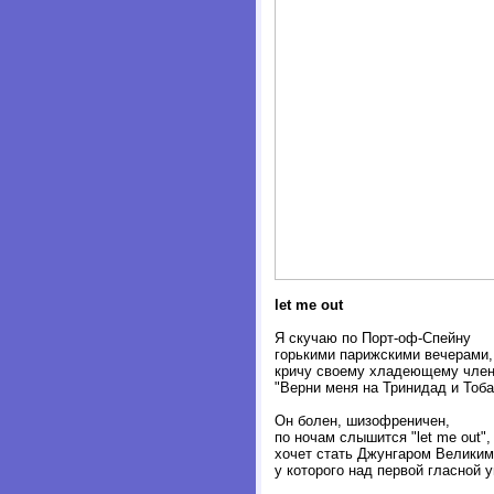
let me out
Я скучаю по Порт-оф-Спейну
горькими парижскими вечерами,
кричу своему хладеющему член
"Верни меня на Тринидад и Тоба
Он болен, шизофреничен,
по ночам слышится "let me out",
хочет стать Джунгаром Великим
у которого над первой гласной у