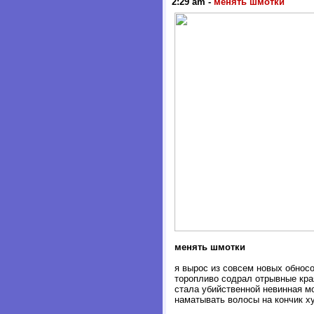
2:29 am
-
менять шмотки
менять шмотки
я вырос из совсем новых обносо
торопливо содрал отрывные кра
стала убийственной невинная м
наматывать волосы на кончик х