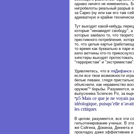
однако ничего не изменилось. 
нигробелоты реальный разрыв в
за Сарко (ну или как его там с
адекватную и крайне техническ
Тут выходит какой-нибудь перец 
которые "ненавидят свободу", 
которых заебало то, что творитс
престижного потребления, котор
то, что целые картье (работающ
то время как буквально в паре
кило ветчины кто-то прикоснулс
хипстеры выходят протестовать 
"террористам" и "экстремистам"
Удивляетесь, что в
ляДефансе 
если все твои возможности огр
белые леваки, глядя пристально 
объяснили, как неравенство вос
оружие"* борьбы. Разумеется, е
выпускника Sciences Po, за еще 
p5 Mais ce que je ne voyais pas
*
idéologique, puisqu’elle n’avait
les critiquer.
В целом, разумеется, все эти с
гильотинирование ученых. В это
же Сэйгена, Докинза, Деннета и
прокладку даже эффективнее и б