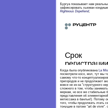
Бургуа показывает нам реальный
зафиксировать хьюман кондишен 
Righteous Dopefiend
,
Когда была опубликована
La Mis
посмотрели косо, мол, тут мы т
самому что-то концептуализиров
пригородов и не продолжают ак
вовсе не из-за "структурного н
сложного в том, чтобы занимат
меркам, но все же стабильные ба
представления об элементарной
метиссажа в банлье!). Потому о
того, чтобы продолжать лгать с
тонущие в патоке "art de vivre"