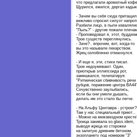
что предлагали ароматный кофе
Щурился, ежился, дергал кадык
- Зачем вы себя сюда притащил
вежливо спросил силуэт напроти
Разбили лицо, в пыли изваляли
"Пыль?" - другие пожали плечам
- Проповедовал я, этот, буддизм
Трое существ переглянулись.
- Заче?.. впрочем, вот, когда-то
вы это называли лекарством.
Жрец озлобленно отмахнулся.
- И еще я, эти, стихи писал.
Трое недоумевают. Один,
приоткрыв эллипсоида рот,
замешкался, телепатируя:
"Ритмическая сбивчивость речи
рубцов, поражение центра BA44"
Сочувственно заулыбались,
если бы они умели дышать,
делать им это стало бы легче.
- На Альфу Центавра - устроит?
Там у нас специальный приют...
- Можно на межзвездном кресте
Троица закивала so.glass.idem,
выводя жреца из сторожки
на залитую древним бетоном,
экзопланету под номером "3"