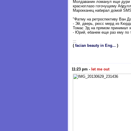
Молдаванин ломанул еще дури
красноглазо гогочущему Абдулл
Марокканец набирал домой SMS
"Фатму на ретроспективу Ван Д
- Эй, дверь, рюсс мерд из Кюрд
Томас Эд на прямом принимал х
- Юрий, ебанем еще раз ему по 
:::
(
facian beauty in Eng...
)
11:23 pm
-
let me out