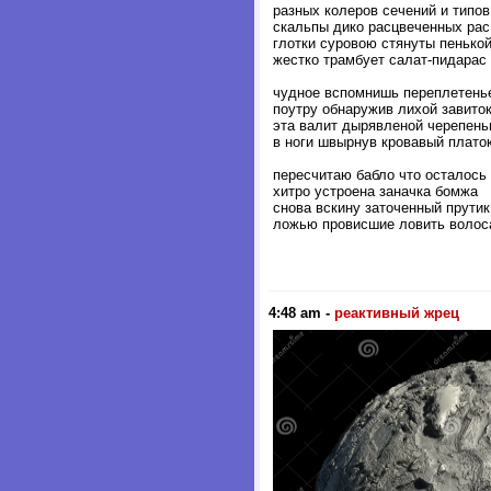
разных колеров сечений и типов
скальпы дико расцвеченных рас
глотки суровою стянуты пенько
жестко трамбует салат-пидарас
чудное вспомнишь переплетень
поутру обнаружив лихой завито
эта валит дырявленой черепен
в ноги швырнув кровавый плато
пересчитаю бабло что осталось
хитро устроена заначка бомжа
снова вскину заточенный прутик
ложью провисшие ловить волос
4:48 am
-
реактивный жрец