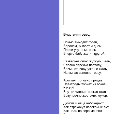
Властелин овец
Ночью выходит горец,
Впрочем, бывает и днем,
Плечи укутаны горем,
В юрте бабу жалит другой.
Развернет свою жуткую шаль,
Словно персика пастилу,
Бабы нет, бабу уже не жаль,
На выпас выгоняет овцу.
Кроткая, лопоухо прядает,
Электроды торчат из боков.
z-z-zip!
Внутри членистоногая стая
Безупречно жестоких жуков.
Джигит и овца наблюдают,
Как стрекочут насекомые акт,
Как ноль на зеро меняют