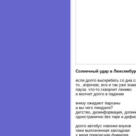
Солнечный удар в Люксембур
если долго выскребать со дна с
то...впрочем, все и так уже зна
пауза. что-то скворчит лениво
и молчит долго в падении
внизу ожидают барханы
а вы чего лжидали?
детство, дезинформация, допин
одностранично без тире и дефи
долго автобус нзвонки внуков
чеки выплаченная закладная
у меня прекрасная фамилия