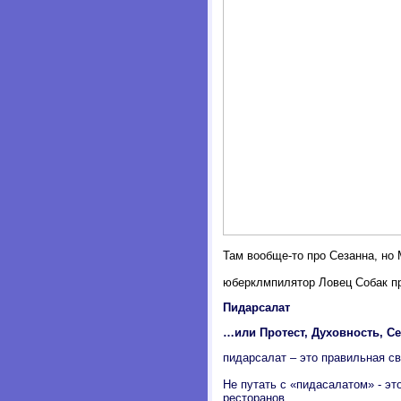
Там вообще-то про Сезанна, но
юберклмпилятор Ловец Собак пр
Пидарсалат
…или Протест, Духовность, Се
пидарсалат – это правильная св
Не путать с «пидасалатом» - эт
ресторанов