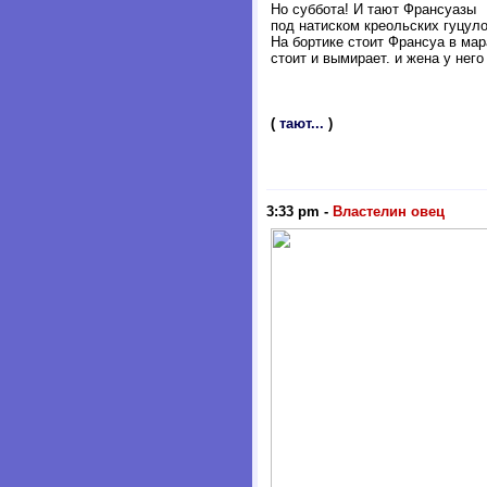
Но суббота! И тают Франсуазы
под натиском креольских гуцуло
На бортике стоит Франсуа в мар
стоит и вымирает. и жена у него
(
тают...
)
3:33 pm
-
Властелин овец