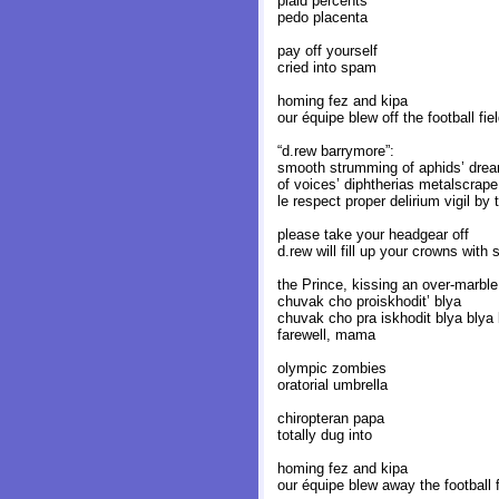
plaid percents
pedo placenta
pay off yourself
cried into spam
homing fez and kipa
our équipe blew off the football fie
“d.rew barrymore”:
smooth strumming of aphids’ drea
of voices’ diphtherias metalscrape
le respect proper delirium vigil by 
please take your headgear off
d.rew will fill up your crowns with 
the Prince, kissing an over-marble
chuvak cho proiskhodit’ blya
chuvak cho pra iskhodit blya blya 
farewell, mama
olympic zombies
oratorial umbrella
chiropteran papa
totally dug into
homing fez and kipa
our équipe blew away the football f