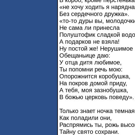
В короб, кроме перстенька
«не хочу ходить я нарядна
Без сердечного дружка».
«то-то дуры вы, молодочки
Не сама ли принесла
Полуштофик сладкой водо
А подарков не взяла!
Ну постой же! Нерушимое
Обещаньице даю:
У отца дитя любимое,
Ты попомни речь мою:
Опорожнится коробушка,
На покров домой приду,
А тебя, моя зазнобушка,
В божью церковь поведу».
Только знает ночка темная
Как поладили они,
Распрямись ты, рожь высо
Тайну свято сохрани.