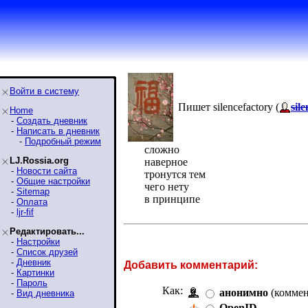
Войти в систему
Пишет silencefactory (
sil
Home
-
Создать дневник
-
Написать в дневник
-
Подробный режим
сложно
LJ.Rossia.org
наверное
-
Новости сайта
тронутся тем
-
Общие настройки
чего нету
-
Sitemap
в принципе
-
Оплата
-
ljr-fif
Редактировать...
-
Настройки
-
Список друзей
-
Дневник
Добавить комментарий:
-
Картинки
-
Пароль
Как:
анонимно
(коммен
-
Вид дневника
OpenID