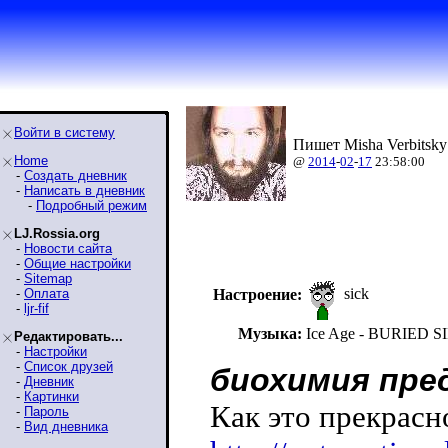
Войти в систему
Пишет Misha Verbitsky
Home
@
2014
-
02
-
17
23:58:00
-
Создать дневник
-
Написать в дневник
-
Подробный режим
LJ.Rossia.org
-
Новости сайта
-
Общие настройки
-
Sitemap
sick
-
Оплата
Настроение:
-
ljr-fif
Музыка:
Ice Age - BURIED 
Редактировать...
-
Настройки
-
Список друзей
биохимия пре
-
Дневник
-
Картинки
Как это прекрасн
-
Пароль
-
Вид дневника