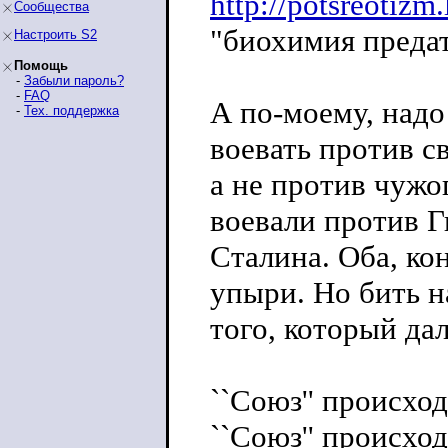
http://potsreotizm
Сообщества
"биохимия предат
Настроить S2
Помощь
-
Забыли пароль?
-
FAQ
А по-моему, надо
-
Тех. поддержка
воевать против с
а не против чужо
воевали против Г
Сталина. Оба, к
упыри. Но бить н
того, который да
``Союз'' происход
``Союз'' происход