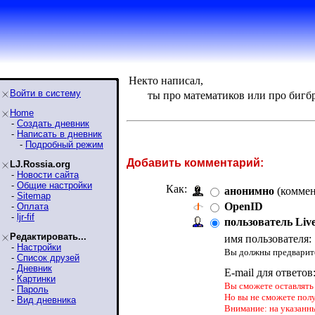
Некто написал,
Войти в систему
ты про математиков или про бигб
Home
-
Создать дневник
-
Написать в дневник
-
Подробный режим
Добавить комментарий:
LJ.Rossia.org
-
Новости сайта
-
Общие настройки
Как:
анонимно
(коммен
-
Sitemap
OpenID
-
Оплата
-
ljr-fif
пользователь Liv
Редактировать...
имя пользователя:
-
Настройки
Вы должны предварите
-
Список друзей
-
Дневник
E-mail для ответов
-
Картинки
Вы сможете оставлять 
-
Пароль
Но вы не сможете пол
-
Вид дневника
Внимание: на указанн