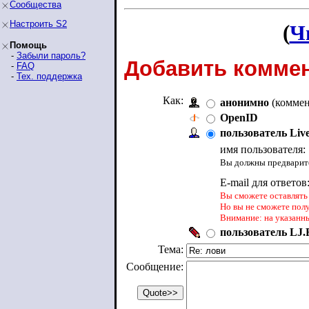
Сообщества
Настроить S2
(
Ч
Помощь
-
Забыли пароль?
Добавить коммен
-
FAQ
-
Тех. поддержка
Как:
анонимно
(коммен
OpenID
пользователь Liv
имя пользователя:
Вы должны предварите
E-mail для ответов
Вы сможете оставлять 
Но вы не сможете пол
Внимание: на указанн
пользователь LJ.R
Тема:
Сообщение: