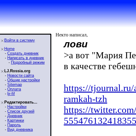
Некто написал,
Войти в систему
лови
Home
>а вот "Мария Пе
-
Создать дневник
-
Написать в дневник
-
Подробный режим
в качестве гебеш
LJ.Rossia.org
-
Новости сайта
-
Общие настройки
-
Sitemap
https://tjournal.r
-
Оплата
-
ljr-fif
ramkah-tzh
Редактировать...
-
Настройки
https://twitter.co
-
Список друзей
-
Дневник
55547613241835
-
Картинки
-
Пароль
-
Вид дневника