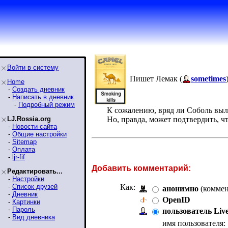
Войти в систему
Пишет Лемак (
sometimes
Home
-
Создать дневник
-
Написать в дневник
-
Подробный режим
К сожалению, вряд ли Соболь выл
LJ.Rossia.org
Но, правда, может подтвердить, ч
-
Новости сайта
-
Общие настройки
-
Sitemap
-
Оплата
-
ljr-fif
Добавить комментарий:
Редактировать...
-
Настройки
-
Список друзей
Как:
анонимно
(коммен
-
Дневник
OpenID
-
Картинки
-
Пароль
пользователь Liv
-
Вид дневника
имя пользователя: