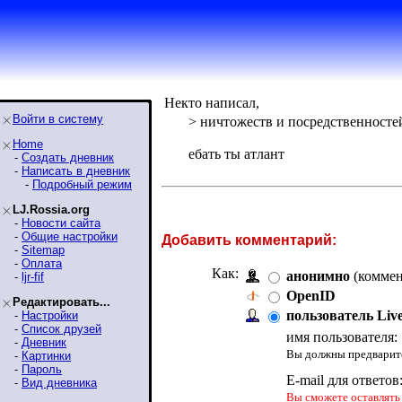
Некто написал,
Войти в систему
> ничтожеств и посредственносте
Home
ебать ты атлант
-
Создать дневник
-
Написать в дневник
-
Подробный режим
LJ.Rossia.org
-
Новости сайта
-
Общие настройки
Добавить комментарий:
-
Sitemap
-
Оплата
Как:
анонимно
(коммен
-
ljr-fif
OpenID
Редактировать...
пользователь Liv
-
Настройки
-
Список друзей
имя пользователя:
-
Дневник
Вы должны предварите
-
Картинки
-
Пароль
E-mail для ответов
-
Вид дневника
Вы сможете оставлять 