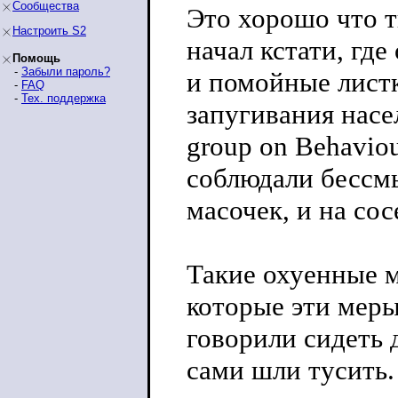
Сообщества
Это хорошо что 
Настроить S2
начал кстати, гд
Помощь
-
Забыли пароль?
и помойные лист
-
FAQ
-
Тех. поддержка
запугивания насел
group on Behavio
соблюдали бессм
масочек, и на сос
Такие охуенные м
которые эти мер
говорили сидеть 
сами шли тусить.