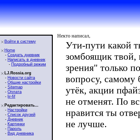
Некто написал,
Войти в систему
Ути-пути какой т
Home
зомбоящик твой, 
-
Создать дневник
-
Написать в дневник
-
Подробный режим
зрения" только п
LJ.Rossia.org
вопросу, самому 
-
Новости сайта
-
Общие настройки
-
Sitemap
утёк, акции пфайз
-
Оплата
-
ljr-fif
не отменят. По вс
Редактировать...
нравится ты отве
-
Настройки
-
Список друзей
-
Дневник
не лучше.
-
Картинки
-
Пароль
-
Вид дневника