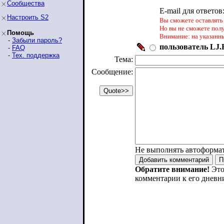
Сообщества
E-mail для ответов
Настроить S2
Вы сможете оставлять 
Но вы не сможете пол
Помощь
Внимание: на указанн
-
Забыли пароль?
пользователь LJ.R
-
FAQ
-
Тех. поддержка
Тема:
Сообщение:
Не выполнять автоформа
Обратите внимание!
Это
комментарии к его дневн