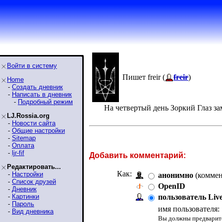
Войти в систему
Пишет freir (
freir
)
Home
-
Создать дневник
-
Написать в дневник
-
Подробный режим
На четвертый день Зоркий Глаз за
LJ.Rossia.org
-
Новости сайта
-
Общие настройки
-
Sitemap
-
Оплата
-
ljr-fif
Добавить комментарий:
Редактировать...
Как:
-
Настройки
анонимно
(коммен
-
Список друзей
OpenID
-
Дневник
-
Картинки
пользователь Liv
-
Пароль
имя пользователя:
-
Вид дневника
Вы должны предварите