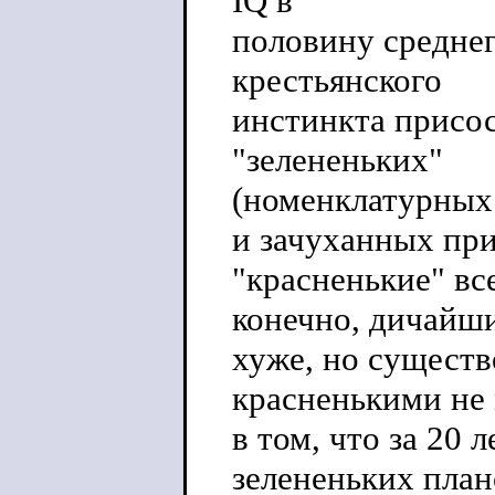
IQ в
половину среднег
крестьянского
инстинкта присо
"зелененьких"
(номенклатурных
и зачуханных пр
"красненькие" вс
конечно, дичайши
хуже, но существ
красненькими не
в том, что за 20 
зелененьких план