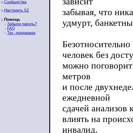
зависит
Сообщества
забывая, что ника
Настроить S2
Помощь
удмурт, банкетный
-
Забыли пароль?
-
FAQ
-
Тех. поддержка
Безотносительно 
человек без дост
можно поговорить
метров
и после двухнеде
ежедневной
сдачей анализов 
влиять на происх
инвалид.