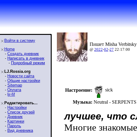
Войти в систему
Пишет Misha Verbitsky
Home
@
2022
-
02
-
27
22:17:00
-
Создать дневник
-
Написать в дневник
-
Подробный режим
LJ.Rossia.org
-
Новости сайта
-
Общие настройки
-
Sitemap
sick
-
Оплата
Настроение:
-
ljr-fif
Музыка:
Neutral - SERPEN
Редактировать...
-
Настройки
-
Список друзей
лучшее, что 
-
Дневник
-
Картинки
Многие знакомые 
-
Пароль
-
Вид дневника