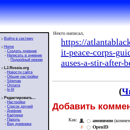
Некто написал,
Войти в систему
https://atlantabla
Home
it-peace-corps-g
ui
-
Создать дневник
-
Написать в дневник
-
Подробный режим
auses-a-stir-after
LJ.Rossia.org
-
Новости сайта
-
Общие настройки
-
Sitemap
-
Оплата
(
Ч
-
ljr-fif
Редактировать...
-
Настройки
Добавить коммен
-
Список друзей
-
Дневник
-
Картинки
-
Пароль
Как:
анонимно
(коммен
-
Вид дневника
OpenID