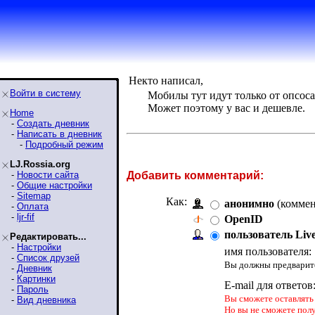
Некто написал,
Войти в систему
Мобилы тут идут только от опсос
Может поэтому у вас и дешевле.
Home
-
Создать дневник
-
Написать в дневник
-
Подробный режим
LJ.Rossia.org
-
Новости сайта
Добавить комментарий:
-
Общие настройки
-
Sitemap
Как:
анонимно
(коммен
-
Оплата
-
ljr-fif
OpenID
пользователь Liv
Редактировать...
-
Настройки
имя пользователя:
-
Список друзей
Вы должны предварите
-
Дневник
-
Картинки
E-mail для ответов
-
Пароль
Вы сможете оставлять 
-
Вид дневника
Но вы не сможете пол