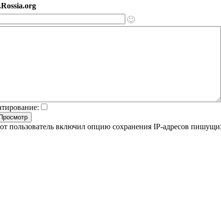
Rossia.org
атирование:
от пользователь включил опцию сохранения IP-адресов пишущи