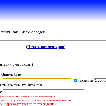
янут‚ так... мелкие злодеи.
(
Читать комментарии
)
нтарий будет скрыт)
veJournal.com
:
помнить
ельно войти в LiveJournal.com
в:
 комментарии, даже если не введете e-mail.
лучать уведомления об ответах на ваши комментарии!
ный адрес будет выслано подтверждение.