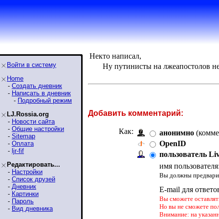
Некто написал,
Войти в систему
Ну путинисты на лжеапостолов не т
Home
-
Создать дневник
-
Написать в дневник
-
Подробный режим
Добавить комментарий:
LJ.Rossia.org
-
Новости сайта
-
Общие настройки
Как:
анонимно
(комме
-
Sitemap
OpenID
-
Оплата
-
ljr-fif
пользователь Li
Редактировать...
имя пользователя
-
Настройки
Вы должны предварит
-
Список друзей
-
Дневник
E-mail для ответо
-
Картинки
Вы сможете оставлять
-
Пароль
Но вы не сможете по
-
Вид дневника
Внимание: на указан