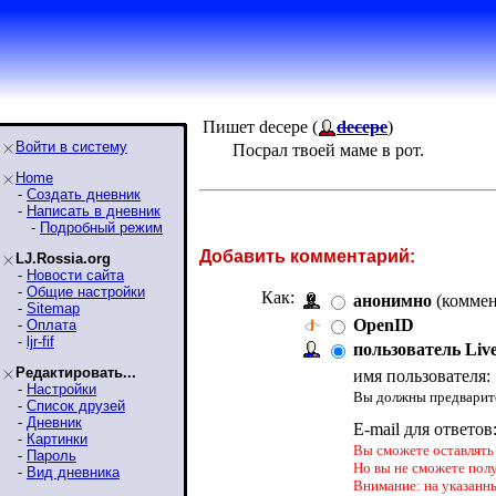
Пишет decepe (
decepe
)
Войти в систему
Посрал твоей маме в рот.
Home
-
Создать дневник
-
Написать в дневник
-
Подробный режим
Добавить комментарий:
LJ.Rossia.org
-
Новости сайта
-
Общие настройки
Как:
анонимно
(коммен
-
Sitemap
OpenID
-
Оплата
-
ljr-fif
пользователь Liv
Редактировать...
имя пользователя:
-
Настройки
Вы должны предварите
-
Список друзей
-
Дневник
E-mail для ответов
-
Картинки
Вы сможете оставлять 
-
Пароль
Но вы не сможете пол
-
Вид дневника
Внимание: на указанн