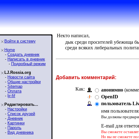
Некто написал,
Войти в систему
дык среди просителей убежища был
среди всяких либеральных политак
Home
-
Создать дневник
-
Написать в дневник
-
Подробный режим
LJ.Rossia.org
-
Новости сайта
Добавить комментарий:
-
Общие настройки
-
Sitemap
Как:
анонимно
(комме
-
Оплата
-
ljr-fif
OpenID
пользователь Li
Редактировать...
-
Настройки
имя пользователя
-
Список друзей
Вы должны предварит
-
Дневник
-
Картинки
E-mail для ответо
-
Пароль
Вы сможете оставлять
-
Вид дневника
Но вы не сможете по