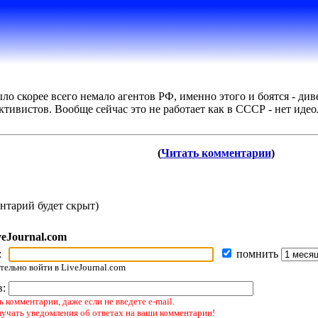
о скорее всего немало агентов РФ, именно этого и боятся - ди
тивистов. Вообще сейчас это не работает как в СССР - нет иде
(
Читать комментарии
)
нтарий будет скрыт)
veJournal.com
:
помнить
ельно войти в LiveJournal.com
в:
 комментарии, даже если не введете e-mail.
лучать уведомления об ответах на ваши комментарии!