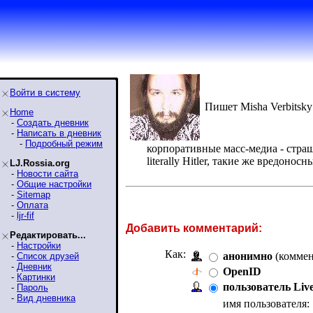
Войти в систему
Пишет Misha Verbitsky
Home
-
Создать дневник
-
Написать в дневник
-
Подробный режим
корпоративные масс-медиа - стра
literally Hitler, такие же вредоно
LJ.Rossia.org
-
Новости сайта
-
Общие настройки
-
Sitemap
-
Оплата
-
ljr-fif
Добавить комментарий:
Редактировать...
-
Настройки
Как:
анонимно
(коммен
-
Список друзей
-
Дневник
OpenID
-
Картинки
пользователь Liv
-
Пароль
-
Вид дневника
имя пользователя: