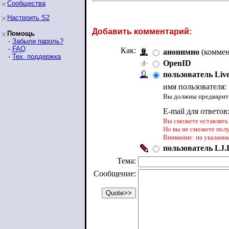
Сообщества
Настроить S2
Добавить комментарий:
Помощь
-
Забыли пароль?
-
FAQ
Как:
анонимно
(коммен
-
Тех. поддержка
OpenID
пользователь Liv
имя пользователя:
Вы должны предварите
E-mail для ответов
Вы сможете оставлять 
Но вы не сможете пол
Внимание: на указанн
пользователь LJ.R
Тема:
Сообщение: