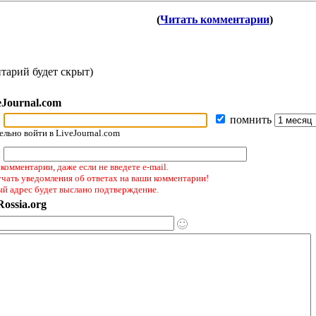
(
Читать комментарии
)
тарий будет скрыт)
eJournal.com
помнить
льно войти в LiveJournal.com
:
комментарии, даже если не введете e-mail.
учать уведомления об ответах на ваши комментарии!
ый адрес будет выслано подтверждение.
ossia.org