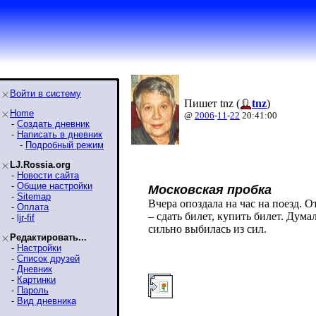
Войти в систему
Пишет tnz (
tnz
)
Home
@
2006
-
11
-
22
20:41:00
-
Создать дневник
-
Написать в дневник
-
Подробный режим
LJ.Rossia.org
-
Новости сайта
-
Общие настройки
Московская пробка
-
Sitemap
Вчера опоздала на час на поезд. О
-
Оплата
– сдать билет, купить билет. Дум
-
ljr-fif
сильно выбилась из сил.
Редактировать...
-
Настройки
-
Список друзей
-
Дневник
-
Картинки
-
Пароль
-
Вид дневника