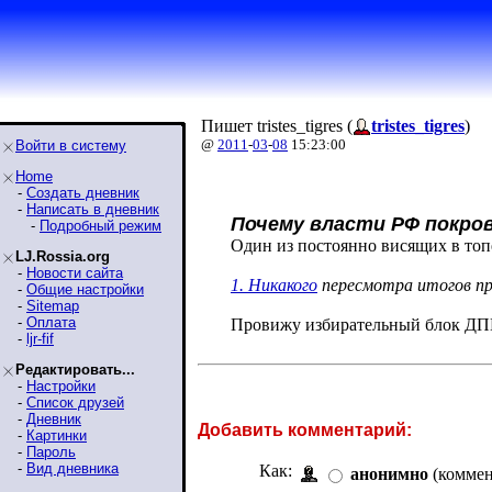
Пишет tristes_tigres (
tristes_tigres
)
@
2011
-
03
-
08
15:23:00
Войти в систему
Home
-
Создать дневник
-
Написать в дневник
Почему власти РФ покр
-
Подробный режим
Один из постоянно висящих в топ
LJ.Rossia.org
-
Новости сайта
1. Никакого
пересмотра итогов пр
-
Общие настройки
-
Sitemap
-
Оплата
Провижу избирательный блок Д
-
ljr-fif
Редактировать...
-
Настройки
-
Список друзей
-
Дневник
Добавить комментарий:
-
Картинки
-
Пароль
-
Вид дневника
Как:
анонимно
(коммен