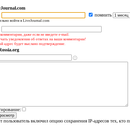
eJournal.com
помнить
льно войти в LiveJournal.com
:
комментарии, даже если не введете e-mail.
учать уведомления об ответах на ваши комментарии!
ый адрес будет выслано подтверждение.
ossia.org
тирование:
т пользователь включил опцию сохранения IP-адресов тех, кто 