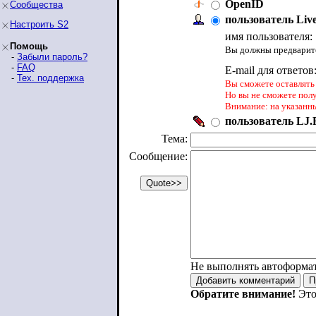
OpenID
Сообщества
пользователь Liv
Настроить S2
имя пользователя:
Помощь
Вы должны предварите
-
Забыли пароль?
-
FAQ
E-mail для ответов
-
Тех. поддержка
Вы сможете оставлять 
Но вы не сможете пол
Внимание: на указанн
пользователь LJ.R
Тема:
Сообщение:
Не выполнять автоформа
Обратите внимание!
Это