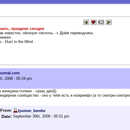
зать, праздник сегодня
ак известно, обозную сволочь - с Днём переводчика.
зможен.
 - Dust in the Wind
journal.com
h, 2008 - 05:24 pm
а женщина-толмач - сразу две)))
гендерное сообщество - оно у тебя есть в юзеринфо (а то смотрю-смотрю
From:
tyumen_kender
Date:
September 30th, 2008 - 05:51 pm