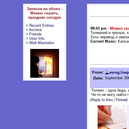
Записки на обоях -
Можно сказать,
праздник сегодня
>
Recent Entries
08:43 pm -
Можно ска
>
Archive
Толмачей и прочую, к
>
Friends
Хоть перевод и нево
>
User Info
Current Music:
Kansas
>
Мой Mastodon
From:
evrog.live
Date:
September 30t
Толмач - одна беда, 
Че-то не могу найти 
Reply to this
Thread
(
) (
)