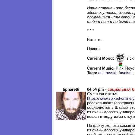
Наша страна - это беспо
здесь очутился, изволь п
сломаешься - ты герой н
тебя и нет и не было нико
* * *
Вот так.
Привет
Current Mood:
sick
Current Music:
Pink Floyd
Tags:
anti-russia
,
fascism
,
tiphareth
04:54 pm -
социальная б
Смешная статья
https://www.spiked-online.
рассказывают (совершенн
социалистов в Штатах эт
из очень дорогих универс
вошел в моду из-за отсу
По факту же, эта самая 
из очень дорогих универс
проблем с социальной мо