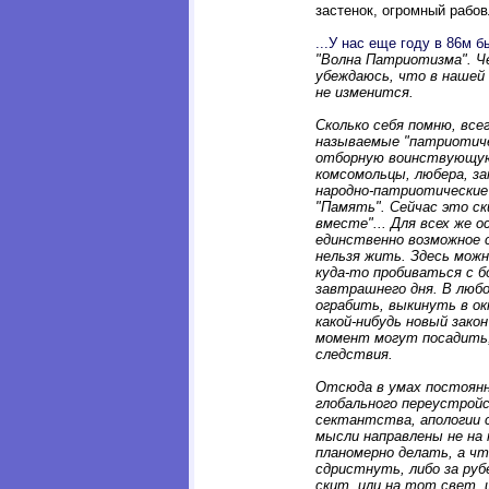
застенок, огромный рабо
...У нас еще году в 86м 
"Волна Патриотизма". Ч
убеждаюсь, что в нашей 
не изменится.
Сколько себя помню, вс
называемые "патриотиче
отборную воинствующую
комсомольцы, любера, з
народно-патриотические
"Память". Сейчас это ск
вместе"... Для всех же 
единственно возможное с
нельзя жить. Здесь мож
куда-то пробиваться с б
завтрашнего дня. В люб
ограбить, выкинуть в о
какой-нибудь новый закон
момент могут посадить, 
следствия.
Отсюда в умах постоян
глобального переустрой
сектантства, апологии 
мысли направлены не на
планомерно делать, а чт
сдристнуть, либо за рубе
скит, или на тот свет, 