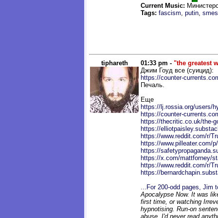
Current Music:
Министерс
Tags:
fascism
,
putin
,
smes
tiphareth
01:33 pm -
"the greatest w
Джим Гоуд все (суицид):
https://counter-currents.c
Печаль.
Еще
https://lj.rossia.org/users/
https://counter-currents.co
https://thecritic.co.uk/the-g
https://elliotpaisley.subst
https://www.reddit.com/r/
https://www.pilleater.com/p
https://safetypropaganda.s
https://x.com/mattforney/s
https://www.reddit.com/r/
https://bernardchapin.subst
...For 200-odd pages, Jim t
Apocalypse Now. It was lik
first time, or watching Irrev
hypnotising. Run-on senten
abuse. I'd never read anything