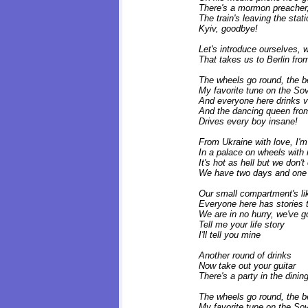
There's a mormon preacher, 
The train's leaving the stat
Kyiv, goodbye!
Let's introduce ourselves, we
That takes us to Berlin fro
The wheels go round, the b
My favorite tune on the Sov
And everyone here drinks 
And the dancing queen from
Drives every boy insane!
From Ukraine with love, I'm
In a palace on wheels with 
It's hot as hell but we don't
We have two days and one 
Our small compartment's lik
Everyone here has stories t
We are in no hurry, we've g
Tell me your life story
I'll tell you mine
Another round of drinks
Now take out your guitar
There's a party in the dining
The wheels go round, the b
My favorite tune on the Sov