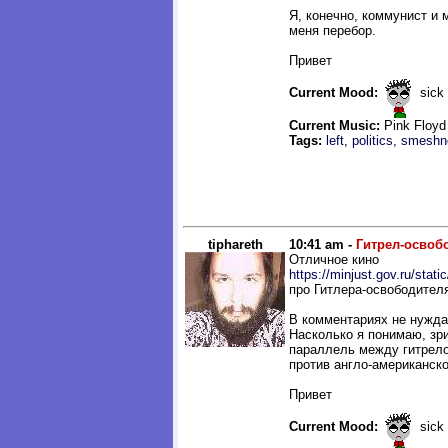
Я, конечно, коммунист и 
меня перебор.
Привет
Current Mood:
sick
Current Music:
Pink Floy
Tags:
left
,
politics
,
smeshn
tiphareth
10:41 am -
Гитрел-освоб
Отличное кино
https://minjust.gov.ru/static
про Гитлера-освободител
В комментариях не нуждае
Насколько я понимаю, зр
параллель между гитрело
против англо-американско
Привет
Current Mood:
sick