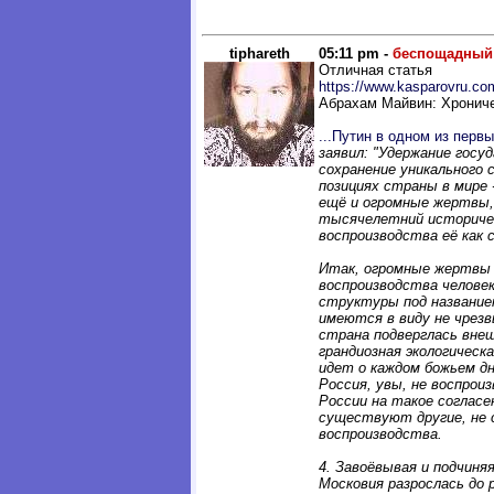
tiphareth
05:11 pm -
беспощадный
Отличная статья
https://www.kasparovru.com
Абрахам Майвин: Хронич
...Путин в одном из перв
заявил: "Удержание гос
сохранение уникального 
позициях страны в мире 
ещё и огромные жертвы,
тысячелетний историчес
воспроизводства её как 
Итак, огромные жертвы 
воспроизводства челове
структуры под название
имеются в виду не чрезв
страна подверглась внеш
грандиозная экологическ
идет о каждом божьем дн
Россия, увы, не воспроиз
России на такое согласен
существуют другие, не 
воспроизводства.
4. Завоёвывая и подчиня
Московия разрослась до