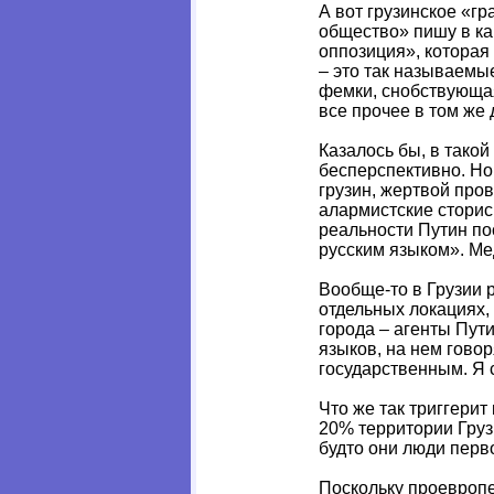
А вот грузинское «г
общество» пишу в ка
оппозиция», которая 
– это так называемы
фемки, снобствующая
все прочее в том же 
Казалось бы, в тако
бесперспективно. Но
грузин, жертвой пров
алармистские сторис
реальности Путин по
русским языком». Ме
Вообще-то в Грузии р
отдельных локациях,
города – агенты Пут
языков, на нем гово
государственным. Я с
Что же так триггери
20% территории Грузи
будто они люди перв
Поскольку проевропе