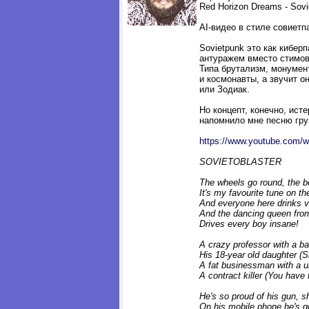
Red Horizon Dreams - Sovi
AI-видео в стиле совиетп
Sovietpunk это как киберп
антуражем вместо стимовс
Типа брутализм, монуме
и космонавты, а звучит о
или Зодиак.
Но концепт, конечно, ист
напомнило мне песню груп
https://www.youtube.com/
SOVIETOBLASTER
The wheels go round, the b
It's my favourite tune on th
And everyone here drinks 
And the dancing queen from
Drives every boy insane!
A crazy professor with a bag
His 18-year old daughter (S
A fat businessman with a u
A contract killer (You have 
He's so proud of his gun, s
On his mobile phone he's go