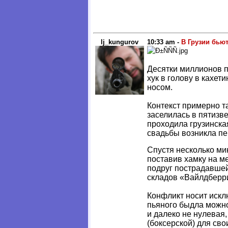
lj_kungurov
10:33 am -
В Грузии бьют
Десятки миллионов пр
хук в голову в кахе
носом.
Контекст примерно т
заселилась в пятизве
проходила грузинска
свадьбы возникла пер
Спустя несколько ми
поставив хамку на ме
подруг пострадавшей
складов «Вайлдберр
Конфликт носит искл
пьяного быдла можно
и далеко не нулевая
(боксерской) для св