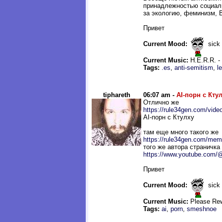
принадлежностью социали
за экологию, феминизм, B
Привет
Current Mood:
sick
Current Music:
H.E.R.R. 
Tags:
.es
,
anti-semitism
,
le
tiphareth
06:07 am -
AI-порн с Кту
Отлично же
https://rule34gen.com/vide
AI-порн с Ктулху
там еще много такого же
https://rule34gen.com/mem
того же автора страничка
https://www.youtube.com/
Привет
Current Mood:
sick
Current Music:
Please Rewi
Tags:
ai
,
porn
,
smeshnoe