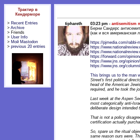
Трактир в
Кендерморе
>
Recent Entries
tiphareth
03:23 pm -
antisemitism 
>
Archive
Берни Сандерс антисемит
> Friends
(как и вся американская 
>
User Info
>
Мой Mastodon
https://pjmedia.com/rabbi-m
>
previous 20 entries
https://www.nationalreview
https://www.nationalreview
https://forward.com/opinio
https://www.jns.org/opinion
https://www.jns.org/column/
This brings us to the man 
Street's first political dir
head of the American Jewish
required, and he took the 
Last week at the Aspen Sec
most categorically anti-Isr
deliberate design intended 
That is not a policy disagr
certification actually purch
So, spare us the ritual obj
same reason ours were. Tha