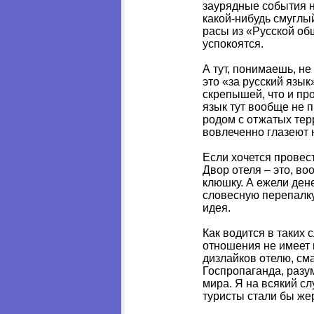
заурядные события ни
какой-нибудь смуглы
расы из «Русской об
успокоятся.
А тут, понимаешь, не
это «за русский язык
скрепышей, что и пр
язык тут вообще не 
родом с отжатых тер
вовлеченно глазеют 
Если хочется провес
Двор отеля – это, во
клюшку. А ежели дене
словесную перепалку
идея.
Как водится в таких 
отношения не имеет 
дизлайков отелю, см
Госпропаганда, разу
мира. Я на всякий сл
туристы стали бы жер