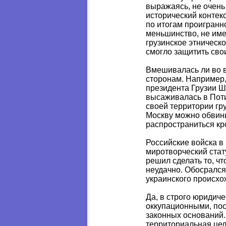
выражаясь, не очень 
исторический контекс
по итогам проигранн
меньшинство, не име
грузинское этническ
смогло защитить сво
Вмешивалась ли во в
сторонам. Например,
президента Грузии Ш
высаживалась в Поти
своей территории гр
Москву можно обвинит
распространиться кр
Российские войска в 
миротворческий стат
решил сделать то, чт
неудачно. Обосрался
украинского происхо
Да, в строго юридич
оккупационными, поск
законных оснований.
территориальная цел