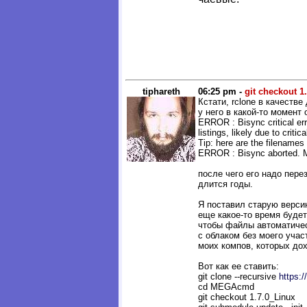
tiphareth
06:25 pm -
git checkout 1
Кстати, rclone в качеств
у него в какой-то момент
ERROR : Bisync critical err
listings, likely due to critica
Tip: here are the filenames
ERROR : Bisync aborted. Mu
после чего его надо пере
длится годы.
Я поставил старую верси
еще какое-то время будет
чтобы файлы автоматиче
с облаком без моего учас
моих компов, которых дох
Вот как ее ставить:
git clone --recursive
https:
cd MEGAcmd
git checkout 1.7.0_Linux