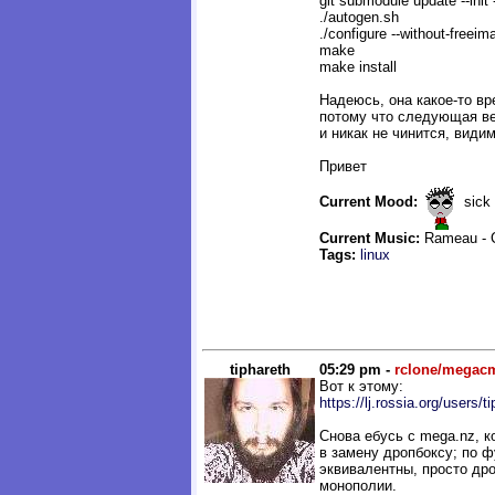
git submodule update --init 
./autogen.sh
./configure --without-freeim
make
make install
Надеюсь, она какое-то в
потому что следующая ве
и никак не чинится, видим
Привет
Current Mood:
sick
Current Music:
Rameau - C
Tags:
linux
tiphareth
05:29 pm -
rclone/megac
Вот к этому:
https://lj.rossia.org/users/t
Снова ебусь с mega.nz, к
в замену дропбоксу; по 
эквивалентны, просто дро
монополии.