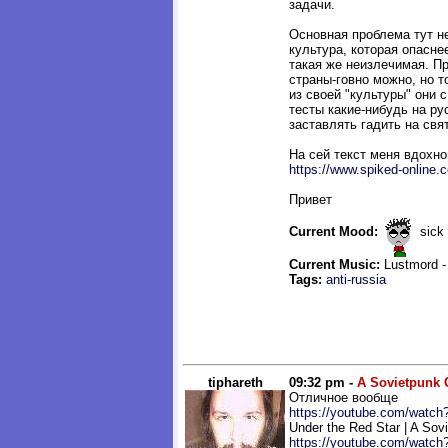
задачи.
Основная проблема тут не
культура, которая опасне
такая же неизлечимая. П
страны-говно можно, но т
из своей "культуры" они 
тесты какие-нибудь на р
заставлять гадить на свят
На сей текст меня вдохно
https://www.spiked-online.
Привет
Current Mood:
sick
Current Music:
Lustmord 
Tags:
anti-russia
tiphareth
09:32 pm -
A Sovietpunk 
Отличное вообще
https://youtube.com/watch
Under the Red Star | A Sov
https://youtube.com/watc