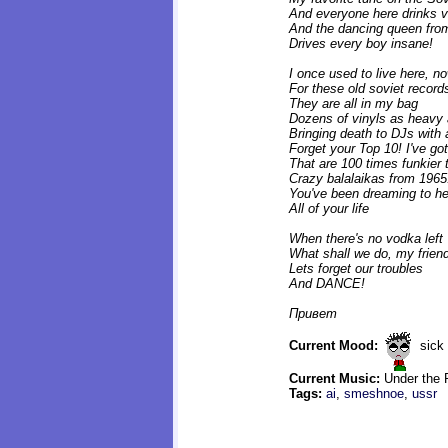
And everyone here drinks 
And the dancing queen from
Drives every boy insane!
I once used to live here, 
For these old soviet record
They are all in my bag
Dozens of vinyls as heavy 
Bringing death to DJs with al
Forget your Top 10! I've g
That are 100 times funkier
Crazy balalaikas from 1965
You've been dreaming to hea
All of your life
When there's no vodka left
What shall we do, my frien
Lets forget our troubles
And DANCE!
Привет
Current Mood:
sick
Current Music:
Under the R
Tags:
ai
,
smeshnoe
,
ussr