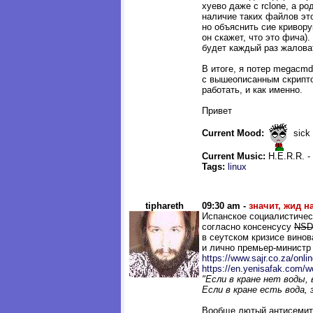
хуево даже с rclone, а р
наличие таких файлов это
но объяснить сие кривор
он скажет, что это фича).
будет каждый раз жалова
В итоге, я потер megacmd
с вышеописанным скрипто
работать, и как именно.
Привет
Current Mood:
sick
Current Music:
H.E.R.R. - 
Tags:
linux
tiphareth
09:30 am -
значит, жид н
Испанское социалистичес
согласно консенсусу
NSD
в сеутском кризисе винов
и лично премьер-министр
https://www.sajr.co.za/onlin
https://en.yenisafak.com/w
"Если в кране нет воды,
Если в кране есть вода, 
Вообще лютый антисемити