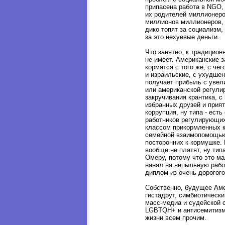
припасена работа в NGO,
их родителей миллионеро
миллионов миллионеров, и
дико топят за социализм,
за это нехуевые деньги.
Что занятно, к традицио
не имеет. Американские 
кормятся с того же, с че
и израильские, с ухудшен
получает прибыль с увели
или американской регули
закручивания крантика, 
избранных друзей и прия
коррупция, ну типа - ест
работников регулирующих
классом прикормленных к
семейной взаимопомощью
посторонних к кормушке. 
вообще не платят, ну тип
Омеру, потому что это ма
нанял на непыльную работ
диплом из очень дорогого
Собственно, будущее Амер
гистадрут, симбиотическ
масс-медиа и судейской с
LGBTQH+ и антисемитизм
жизни всем прочим.