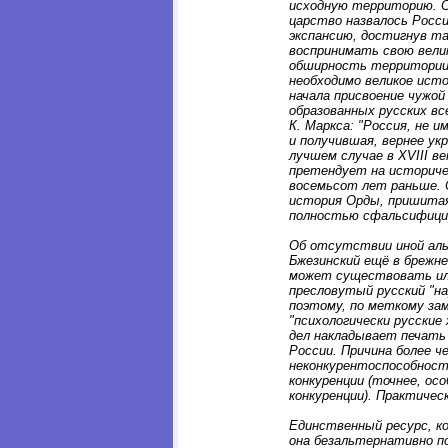
исходную территорию. С
царство назвалось Росси
экспансию, достигнув та
воспринимать свою вели
обширность территории -
необходимо великое исто
начала присвоение чужой
образованных русских вс
К. Маркса: "Россия, не 
и получившая, вернее ук
лучшем случае в XVIII ве
претендует на историчес
восемьсот лет раньше. 
история Орды, пришитая
полностью сфальсифици
Об отсутствии иной ал
Бжезинский ещё в брежне
может существовать или
пресловутый русский "н
поэтому, по меткому за
"психологически русские 
дел накладывает печать
России. Причина более ч
неконкурентоспособност
конкуренции (точнее, ос
конкуренции). Практичес
Единственный ресурс, к
она безальтернативно п