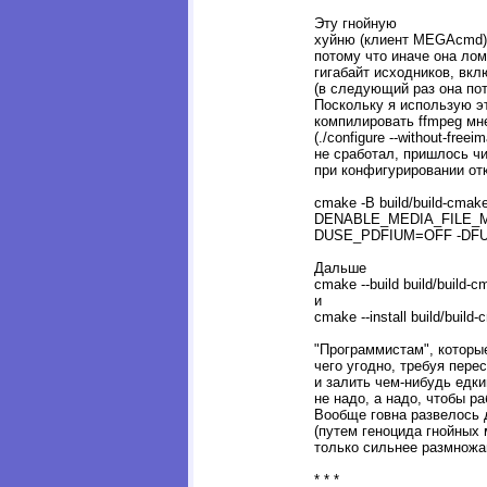
Эту гнойную
хуйню (клиент MEGAcmd) 
потому что иначе она лом
гигабайт исходников, вкл
(в следующий раз она пот
Поскольку я использую эт
компилировать ffmpeg мне
(./configure --without-freei
не сработал, пришлось ч
при конфигурировании от
cmake -B build/build-c
DENABLE_MEDIA_FILE_
DUSE_PDFIUM=OFF -DF
Дальше
cmake --build build/build-
и
cmake --install build/buil
"Программистам", которы
чего угодно, требуя пере
и залить чем-нибудь едки
не надо, а надо, чтобы ра
Вообще говна развелось 
(путем геноцида гнойных 
только сильнее размножа
* * *