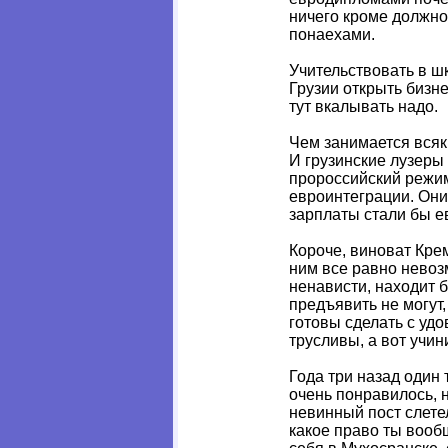
ничего кроме должно
понаехами.
Учительствовать в шк
Грузии открыть бизне
тут вкалывать надо.
Чем занимается всяк
И грузинские лузеры
пророссийский режим
евроинтеграции. Они 
зарплаты стали бы е
Короче, виноват Крем
ним все равно невоз
ненависти, находит б
предъявить не могут,
готовы сделать с уд
трусливы, а вот учи
Года три назад один
очень понравилось, 
невинный пост слете
какое право ты вооб