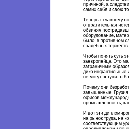
причиной, а следстви
самих себя и свою т
Теперь к главному в
отвратительная исте
обвиняя пострадавши
оборудование, матер
было, в противном с
свадебных торжеств. 
Чтобы понять суть э
заевропейца. Это ма
заграничным образов
дико инфантильные и
не могут вступит в б
Почему они безработ
завышенные. Грузия 
офисов международны
промышленность, как 
И вот эти дипломир
на рынок труда, на к
соответствующим уро
евродипломами почему