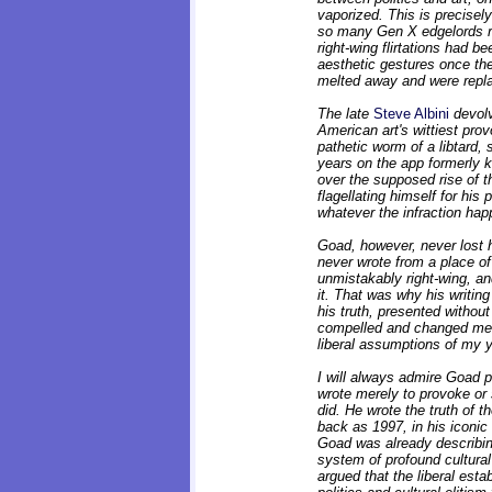
vaporized. This is precisely
so many Gen X edgelords rus
right-wing flirtations had b
aesthetic gestures once the
melted away and were repla
The late
Steve Albini
devolv
American art's wittiest pro
pathetic worm of a libtard, 
years on the app formerly 
over the supposed rise of th
flagellating himself for his 
whatever the infraction hap
Goad, however, never lost 
never wrote from a place of
unmistakably right-wing, an
it. That was why his writin
his truth, presented without
compelled and changed me e
liberal assumptions of my 
I will always admire Goad 
wrote merely to provoke or 
did. He wrote the truth of t
back as 1997, in his iconi
Goad was already describin
system of profound cultura
argued that the liberal esta