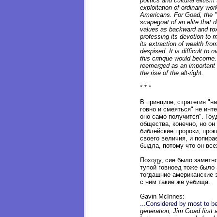
politics and cultural elitis
exploitation of ordinary wor
Americans. For Goad, the 
scapegoat of an elite that 
values as backward and tox
professing its devotion to m
its extraction of wealth from t
despised. It is difficult to 
this critique would become. 
reemerged as an important p
the rise of the alt-right.
* * *
В принципе, стратегия "н
говно и смеяться" не инт
оно само получится". Гоуд
общества, конечно, но он 
библейские пророки, про
своего величия, и попира
быдла, потому что он все
Походу, сие было заметно
тупой говноед тоже было 
тогдашние американские 
с ним такие же уебища.
Gavin McInnes:
...Considered by most to be 
generation, Jim Goad first 