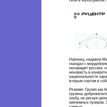
себя в Мухосранске, 
Наконец, недавно М
скандал с мордобоем
ненавидят русских: о
ненависть в конкретн
национальности зара
вторым сортом в соб
Резюме: Грузия как 
грузины доброжелате
злобу, не рискуя це
никчемных лузеров. 
чаевые.