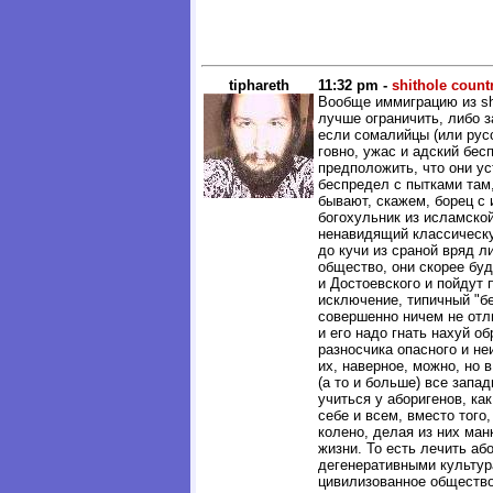
tiphareth
11:32 pm -
shithole count
Вообще иммиграцию из shi
лучше ограничить, либо з
если сомалийцы (или русс
говно, ужас и адский бес
предположить, что они ус
беспредел с пытками там
бывают, скажем, борец с
богохульник из исламско
ненавидящий классическу
до кучи из сраной вряд л
общество, они скорее буд
и Достоевского и пойдут 
исключение, типичный "беж
совершенно ничем не отл
и его надо гнать нахуй обр
разносчика опасного и не
их, наверное, можно, но 
(а то и больше) все запа
учиться у аборигенов, ка
себе и всем, вместо того
колено, делая из них ман
жизни. То есть лечить аб
дегенеративными культур
цивилизованное общество