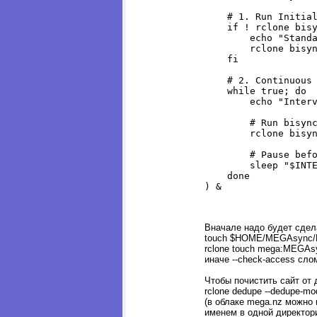
    # 1. Run Initial
    if ! rclone bisy
        echo "Standa
        rclone bisyn
    fi

    # 2. Continuous 
    while true; do

        echo "Interv
        # Run bisync
        rclone bisyn
        # Pause befo
        sleep "$INTE
    done

Вначале надо будет сдел
touch $HOME/MEGAsync
rclone touch mega:MEG
иначе --check-access сло
Чтобы почистить сайт от 
rclone dedupe --dedupe-
(в облаке mega.nz можно
именем в одной директор