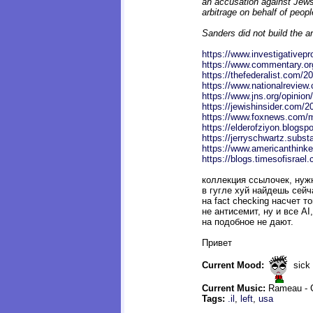
an accusation against Jews
arbitrage on behalf of peop
Sanders did not build the 
https://www.investigativepr
https://www.commentary.org
https://thefederalist.com/20
https://www.nationalreview
https://www.jns.org/opinion
https://jewishinsider.com/2
https://www.foxnews.com/m
https://elderofziyon.blogsp
https://jerryschwartz.subs
https://www.americanthinke
https://blogs.timesofisrael
коллекция ссылочек, нуж
в гугле хуй найдешь сейч
на fact checking насчет т
не антисемит, ну и все AI
на подобное не дают.
Привет
Current Mood:
sick
Current Music:
Rameau - Co
Tags:
.il
,
left
,
usa