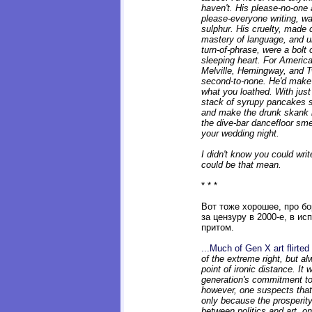
haven't. His please-no-one a
please-everyone writing, wa
sulphur. His cruelty, made c
mastery of language, and un
turn-of-phrase, were a bolt 
sleeping heart. For American
Melville, Hemingway, and Tw
second-to-none. He'd make
what you loathed. With jus
stack of syrupy pancakes s
and make the drunk skank b
the dive-bar dancefloor sme
your wedding night.
I didn't know you could write
could be that mean.
* * *
Вот тоже хорошее, про бо
за цензуру в 2000-е, в и
притом.
...Much of Gen X art flirte
of the extreme right, but a
point of ironic distance. It
generation's commitment to
however, one suspects tha
only because the prosperity
between politics and art, o