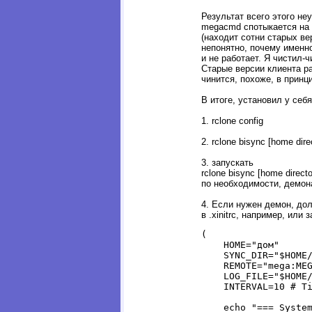
Результат всего этого н
megacmd спотыкается на 
(находит сотни старых ве
непонятно, почему именно 
и не работает. Я чистил-ч
Старые версии клиента р
чинится, похоже, в принц
В итоге, установил у себя
1. rclone config
2. rclone bisync [home di
3. запускать
rclone bisync [home direc
по необходимости, демона
4. Если нужен демон, до
в .xinitrc, например, или з
(

    HOME="дом"

    SYNC_DIR="$HOME/
    REMOTE="mega:MEG
    LOG_FILE="$HOME/
    INTERVAL=10 # Ti
    echo "=== System