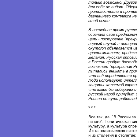
только возможно. Другог
для себя не видит. Одер
противостояла и против
давнишнего комплекса н
этой почве.
В последнее время русска
осознала своё предназна
цель - построение "прек
первый случай в истории
oxymoron объявляется ц
простомыслием, предска
желания. Русская оппози
в России придут достой
возникнет "прекрасная Р
пытались вникать в при
что всё определяется п
люди используют интелле
защиты желаемой карти
что какие бы либералы и
русский народ принудит
России по сути рабовлад
* * *
Все так, да. "В России за
ничего". Политическая с
культуру, а культура опр
И эта политическая систем
и из столетия в столетие