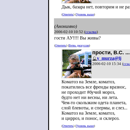
Дык, базара нет, повторим и не раз
(
Ответить
) (
Уровень выше
)
(Анонимно)
2006-02-10 10:52
(
ссылка
)
гости АУ!!!! Вы живы?
(
Ответить
) (
Ветвь дискуссии
)
прости, В.С. ...
v_murza@lj
2006-02-10 15:34
(
ссы
Коматоз на Земле, коматоз,
покатились все френды вразнос,
не проходит #бучий мороз,
будто нет ни весны, ни лета.
Чем-то скользким одета планета,
слой блевоты, и спермы, и слез...
Коматоз на Земле, коматоз,
и цирроз, и понос, и склероз.
(
Ответить
) (
Уровень выше
)