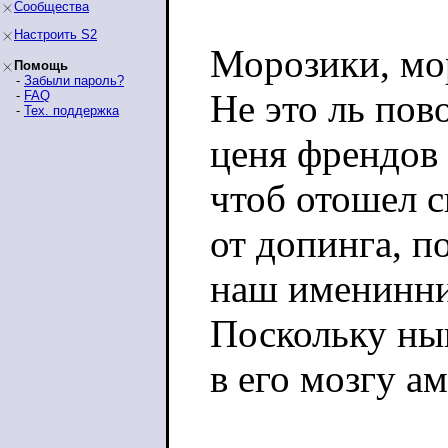
Сообщества
Настроить S2
Морозики, мо
Помощь
-
Забыли пароль?
Не это ль пов
-
FAQ
-
Тех. поддержка
ценя френдов 
чтоб отошел с
от допинга, п
наш именинни
Поскольку ны
в его мозгу ам