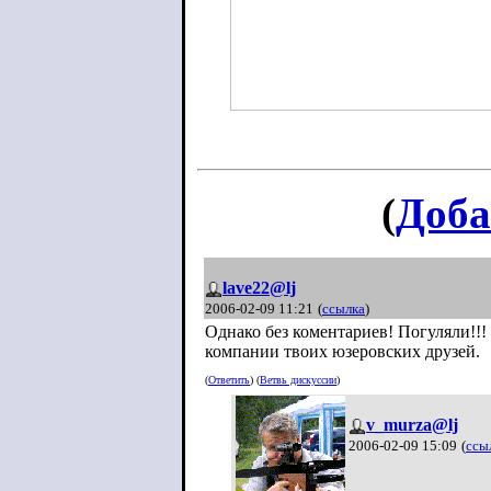
(
Доба
lave22@lj
2006-02-09 11:21
(
ссылка
)
Однако без коментариев! Погуляли!!!
компании твоих юзеровских друзей.
(
Ответить
) (
Ветвь дискуссии
)
v_murza@lj
2006-02-09 15:09
(
ссы