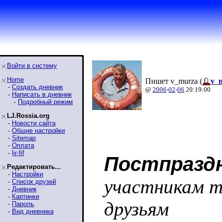
Войти в систему
Home
Пишет v_murza (
v_
-
Создать дневник
@
2006
-
02
-
06
20:19:00
-
Написать в дневник
-
Подробный режим
LJ.Rossia.org
-
Новости сайта
-
Общие настройки
-
Sitemap
-
Оплата
-
ljr-fif
Постпразд
Редактировать...
-
Настройки
участникам т
-
Список друзей
-
Дневник
-
Картинки
друзьям
-
Пароль
-
Вид дневника