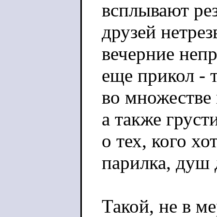
всплывают рез
друзей нетрез
вечерние неп
еще прикол - 
во множестве
а также груст
о тех, кого хо
парилка, душ д
Такой, не в м