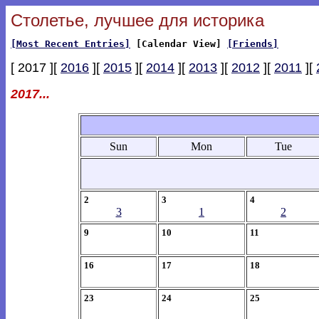
Столетье, лучшее для историка
[Most Recent Entries]
[Calendar View]
[Friends]
[ 2017 ][
2016
][
2015
][
2014
][
2013
][
2012
][
2011
][
2017...
Sun
Mon
Tue
2
3
4
3
1
2
9
10
11
16
17
18
23
24
25