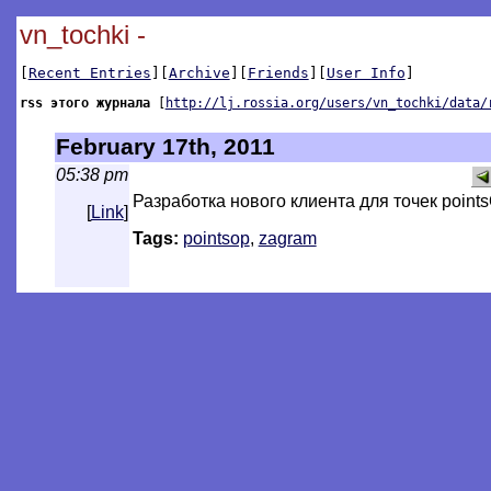
vn_tochki -
[
Recent Entries
][
Archive
][
Friends
][
User Info
]
rss этого журнала
[
http://lj.rossia.org/users/vn_tochki/data/
February 17th, 2011
05:38 pm
Разработка нового клиента для точек point
[
Link
]
Tags:
pointsop
,
zagram