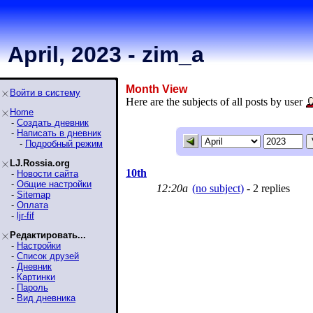
April, 2023 - zim_a
Month View
Войти в систему
Here are the subjects of all posts by user
Home
-
Создать дневник
-
Написать в дневник
-
Подробный режим
LJ.Rossia.org
10th
-
Новости сайта
-
Общие настройки
12:20a
(no subject)
- 2 replies
-
Sitemap
-
Оплата
-
ljr-fif
Редактировать...
-
Настройки
-
Список друзей
-
Дневник
-
Картинки
-
Пароль
-
Вид дневника