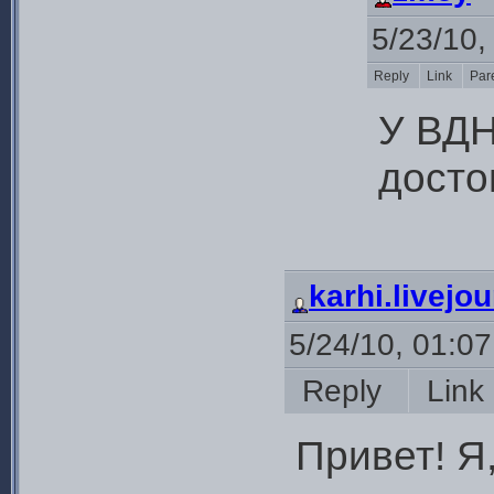
5/23/10,
Reply
Link
Par
У ВДН
досто
karhi.livejo
5/24/10, 01:0
Reply
Lin
Привет! Я