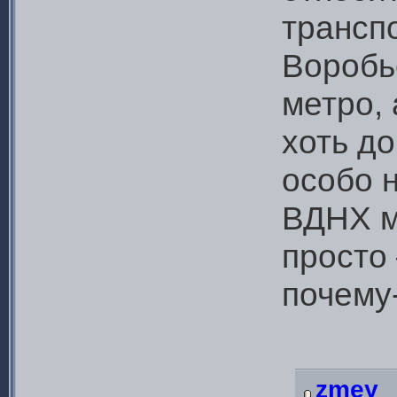
трансп
Воробь
метро, 
хоть до
особо н
ВДНХ м
просто
почему-
zmey