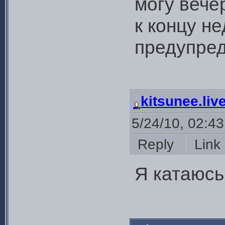
могу вече
к концу н
предупре
kitsunee.liv
5/24/10, 02:4
Reply
Lin
Я катаюсь