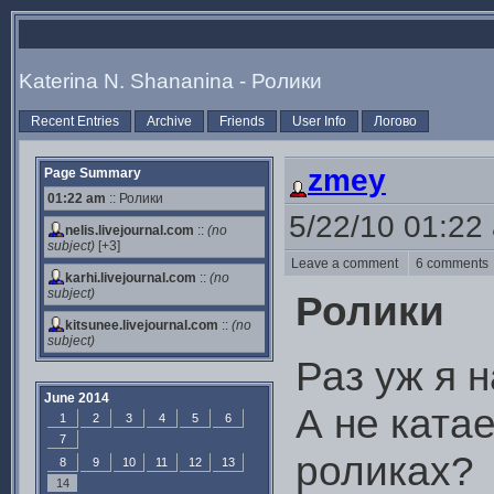
Katerina N. Shananina - Ролики
Recent Entries
Archive
Friends
User Info
Логово
zmey
Page Summary
01:22 am
:: Ролики
5/22/10 01:22
nelis.livejournal.com
::
(no
subject)
[+3]
Leave a comment
6 comment
karhi.livejournal.com
::
(no
subject)
Ролики
kitsunee.livejournal.com
::
(no
subject)
Раз уж я 
June 2014
А не катае
1
2
3
4
5
6
7
роликах?
8
9
10
11
12
13
14