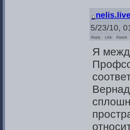
nelis.li
5/23/10, 0
Reply
Link
Parent
Я межд
Профсо
соответ
Вернад
сплошн
простра
относи