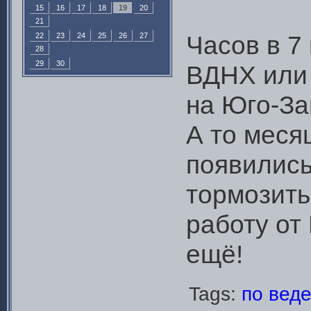
15
16
17
18
19
20
21
Часов в 7
22
23
24
25
26
27
28
29
30
ВДНХ или 
на Юго-З
А то меся
появились
тормозить
работу от
ещё!
Tags:
по вед