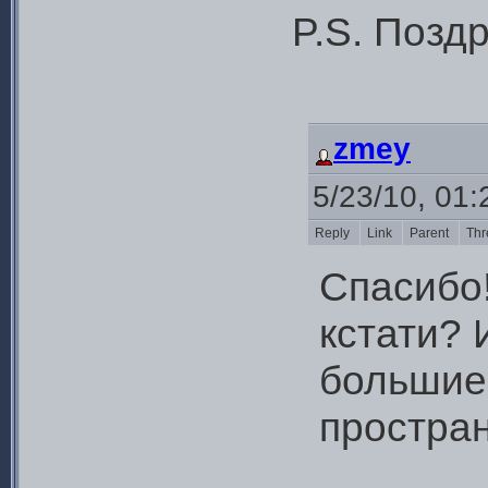
P.S. Поздр
zmey
5/23/10, 01
Reply
Link
Parent
Thr
Спасибо!
кстати? 
большие
простра