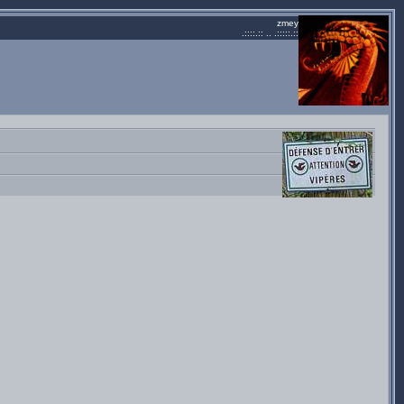
zmey
.::::.:: .. .:::::.::