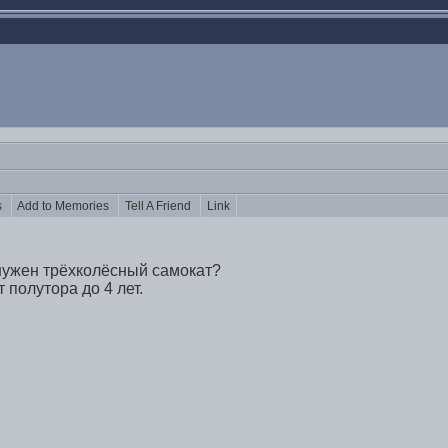
ts
Add to Memories
Tell A Friend
Link
 нужен трёхколёсный самокат?
 полутора до 4 лет.