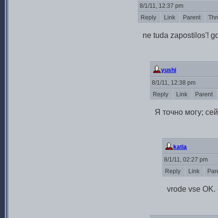
8/1/11, 12:37 pm
Reply
Link
Parent
Thr
ne tuda zapostilos'! 
yushi
8/1/11, 12:38 pm
Reply
Link
Parent
Я точно могу; се
katia
8/1/11, 02:27 pm
Reply
Link
Par
vrode vse OK. e