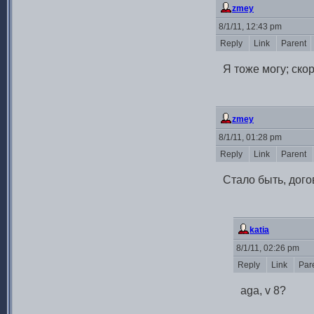
zmey
8/1/11, 12:43 pm
Reply
Link
Parent
Я тоже могу; скор
zmey
8/1/11, 01:28 pm
Reply
Link
Parent
Стало быть, дог
katia
8/1/11, 02:26 pm
Reply
Link
Par
aga, v 8?