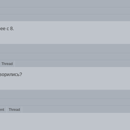
ее с 8.
Thread
оворились?
ent
Thread