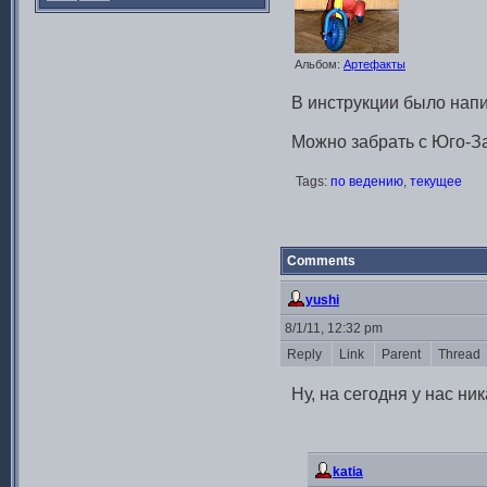
Альбом:
Артефакты
В инструкции было напис
Можно забрать с Юго-З
Tags:
по ведению
,
текущее
Comments
yushi
8/1/11, 12:32 pm
Reply
Link
Parent
Thread
Ну, на сегодня у нас н
katia