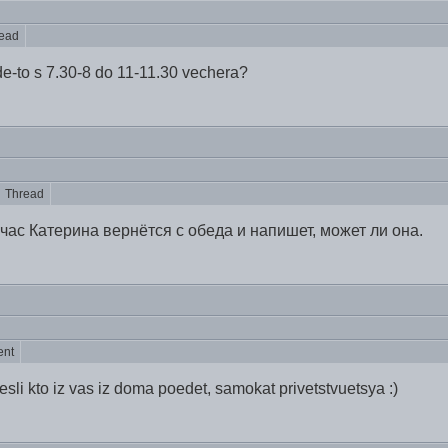
ead
gde-to s 7.30-8 do 11-11.30 vechera?
Thread
йчас Катерина вернётся с обеда и напишет, может ли она.
ent
sli kto iz vas iz doma poedet, samokat privetstvuetsya :)