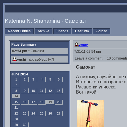
Katerina N. Shananina - Самокат
Recent Entries
Archive
Friends
User Info
Логово
Page Summary
zmey
02:54 pm
:: Самокат
7/31/11 02:54 pm
Leave a comment
10 commen
yushi
::
(no subject)
[+7]
Самокат
June 2014
А никому, случайно, не
1
2
3
4
5
6
Интересен в возрасте от
7
Расцветки унисекс.
8
9
10
11
12
13
Вот такой.
14
15
16
17
18
19
20
21
22
23
24
25
26
27
28
29
30