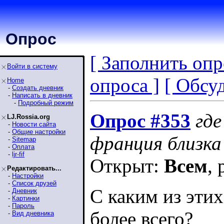
Опрос
[ Заполнить опр
Войти в систему
опроса ]
[ Обсу
Home
-
Создать дневник
-
Написать в дневник
-
Подробный режим
Опрос #353
где
LJ.Rossia.org
-
Новости сайта
-
Общие настройки
франция близка
-
Sitemap
-
Оплата
-
ljr-fif
Открыт:
Всем
,
Редактировать...
-
Настройки
-
Список друзей
С каким из эти
-
Дневник
-
Картинки
-
Пароль
более всего?
-
Вид дневника