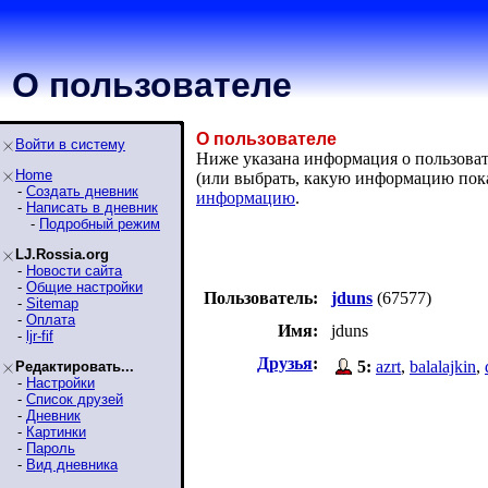
О пользователе
О пользователе
Войти в систему
Ниже указана информация о пользовател
Home
(или выбрать, какую информацию пок
-
Создать дневник
информацию
.
-
Написать в дневник
-
Подробный режим
LJ.Rossia.org
-
Новости сайта
-
Общие настройки
Пользователь:
jduns
(67577)
-
Sitemap
-
Оплата
Имя:
jduns
-
ljr-fif
Друзья
:
5:
azrt
,
balalajkin
,
Редактировать...
-
Настройки
-
Список друзей
-
Дневник
-
Картинки
-
Пароль
-
Вид дневника